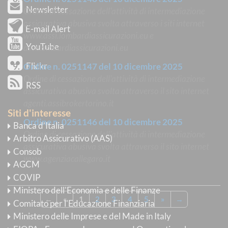
Newsletter
Ordine di cessazione dell'attività di intermediazione
assicurativa abusiva svolta attraverso i siti internet
E-mail Alert
www.assi.lombardiassicurazioni.eu e
YouTube
assi.lombardiassicurazioni.eu
Flickr
Ordine n. 0251147 del 10 dicembre 2025
Ordine di cessazione dell'attività di intermediazione
RSS
assicurativa abusiva svolta attraverso il sito internet
agenti.assibrokertorino.it
Siti d'interesse
Ordine n. 0251146 del 10 dicembre 2025
Banca d’Italia
Ordine di cessazione dell'attività di intermediazione
Arbitro Assicurativo (AAS)
assicurativa abusiva svolta attraverso il sito internet
Consob
www.agenziacallegaro.it
AGCM
COVIP
Ministero dell'Economia e delle Finanze
←
«
1
2
3
4
5
»
→
Comitato per l'Educazione Finanziaria
Ministero delle Imprese e del Made in Italy