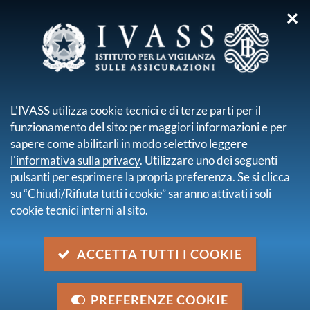
✕
sei qui:
Home
Difendiamoci dalle Truffe
Siti abusivi
Ordini di cessazione
Ricerca
L'IVASS utilizza cookie tecnici e di terze parti per il
funzionamento del sito: per maggiori informazioni e per
Risultati della ricerca
sapere come abilitarli in modo selettivo leggere
l'informativa sulla privacy
. Utilizzare uno dei seguenti
Trova contenuto
pulsanti per esprimere la propria preferenza. Se si clicca
all'interno di
Ordini di cessazione
su “Chiudi/Rifiuta tutti i cookie” saranno attivati i soli
dove
Ovunque nella pubblicazione
cookie tecnici interni al sito.
con data
2025
trovati
144
elementi.
ACCETTA TUTTI I COOKIE
attenzione: saranno mostrati soltanto i primi 100
elementi, ordinati per rilevanza.
PREFERENZE COOKIE