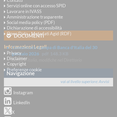
Contatti
e delle Finanze, sentito il Consiglio dei Ministri.
Servizi online con accesso SPID
Lavorare in IVASS
data
Amministrazione trasparente
30 gennaio 2026
Social media policy (PDF)
Dichiarazione di accessibilità
Open Data - Metadati Agid (RDF)
DOCUMENTI
Informazioni Legali
Comunicato stampa di Banca d'Italia del 30
Privacy
gennaio 2026
pdf
148.3 KB
Disclaimer
Banca d'Italia, modifiche nel Direttorio
Copyright
Preferenze cookie
Navigazione
vai al livello superiore
Avvisi
Seguici su
Instagram
LinkedIn
X