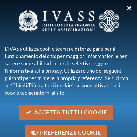
✕
sei qui:
Home
Media
Avvisi
Modifiche nel Direttorio Integrato
L'IVASS utilizza cookie tecnici e di terze parti per il
Modifiche nel Direttorio
funzionamento del sito: per maggiori informazioni e per
Integrato
sapere come abilitarli in modo selettivo leggere
l'informativa sulla privacy
. Utilizzare uno dei seguenti
pulsanti per esprimere la propria preferenza. Se si clicca
Categoria
su “Chiudi/Rifiuta tutti i cookie” saranno attivati i soli
Altro
cookie tecnici interni al sito.
Descrizione
Il Governatore e il Consiglio Superiore della Banca
ACCETTA TUTTI I COOKIE
d'Italia, nel corso della riunione odierna, hanno preso
atto del desiderio del Direttore generale, Luigi
PREFERENZE COOKIE
Federico Signorini, di lasciare anticipatamente