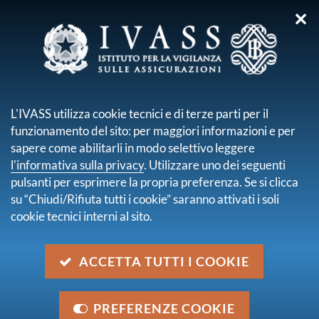
✕
sei qui:
Home
Media
Interventi e interviste
Intervista di Ida Mercanti a Due di Denari - Radio 24 sull'Arbitro
L'IVASS utilizza cookie tecnici e di terze parti per il
Assicurativo
funzionamento del sito: per maggiori informazioni e per
sapere come abilitarli in modo selettivo leggere
Intervista di Ida Mercanti a Due
l'informativa sulla privacy
. Utilizzare uno dei seguenti
di Denari - Radio 24 sull'Arbitro
pulsanti per esprimere la propria preferenza. Se si clicca
su “Chiudi/Rifiuta tutti i cookie” saranno attivati i soli
Assicurativo
cookie tecnici interni al sito.
Descrizione
ACCETTA TUTTI I COOKIE
Ida Mercanti è intervenuta alla trasmissione "Due di
denari" di Radio 24 condotta da Debora Rosciani e
Mauro Meazza per parlare dell'Arbitro Assicurativo
PREFERENZE COOKIE