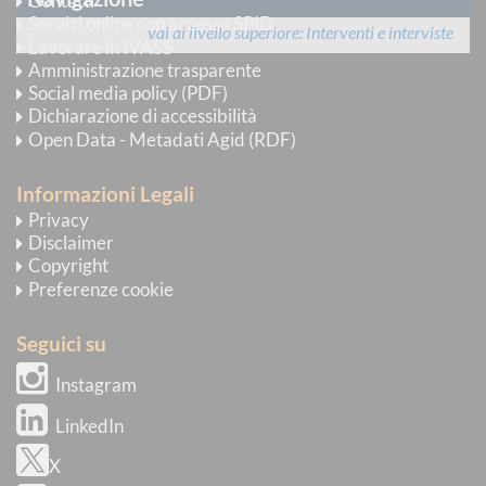
Contatti
Servizi online con accesso SPID
vai al livello superiore
Interventi e interviste
Lavorare in IVASS
Amministrazione trasparente
Social media policy (PDF)
Dichiarazione di accessibilità
Open Data - Metadati Agid (RDF)
Informazioni Legali
Privacy
Disclaimer
Copyright
Preferenze cookie
Seguici su
Instagram
LinkedIn
X