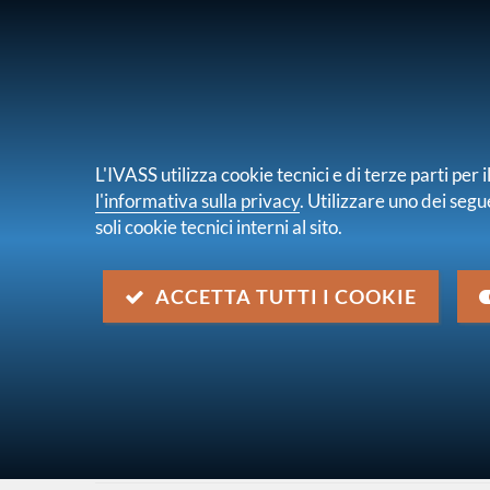
PER I CONSUMATORI
PER IMPRES
L'IVASS utilizza cookie tecnici e di terze parti pe
l'informativa sulla privacy
. Utilizzare uno dei segu
soli cookie tecnici interni al sito.
Chi s
sei qui:
Home
Normativa
Normativa secondaria
ACCETTA TUTTI I COOKIE
Risultati della ricerca
Trova contenuto
all'interno di
Pubbliche consultazioni
dove
Ovunque nella pubblicazion
con data
2019