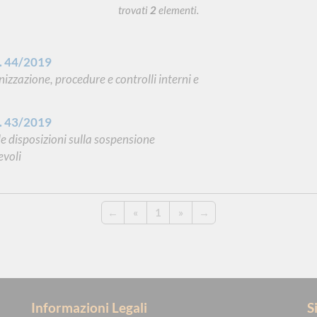
trovati
2
elementi.
n. 44/2019
izzazione, procedure e controlli interni e
n. 43/2019
 disposizioni sulla sospensione
evoli
←
«
1
»
→
Informazioni Legali
S