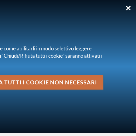
✕
EN
re come abilitarli in modo selettivo leggere
“Chiudi/Rifiuta tutti i cookie” saranno attivati i
Media
A TUTTI I COOKIE NON NECESSARI