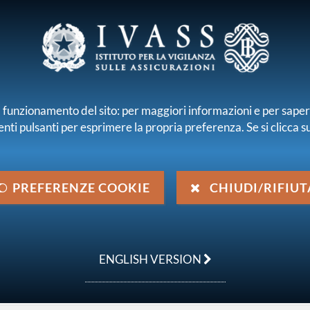
E E INTERMEDIARI
r il funzionamento del sito: per maggiori informazioni e per sape
enti pulsanti per esprimere la propria preferenza. Se si clicca su 
iamo
Normativa
Pubblicazioni e statistiche
 emanata da IVASS
Pubbliche consultazioni
Ricerca
PREFERENZE COOKIE
CHIUDI/RIFIUT
ENGLISH VERSION
e