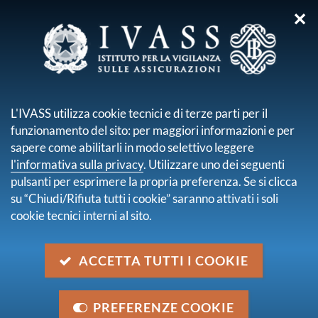
✕
sei qui:
Home
Pubblicazioni e statistiche
Elaborazioni statistiche
Premi lordi
Ricerca
L'IVASS utilizza cookie tecnici e di terze parti per il
funzionamento del sito: per maggiori informazioni e per
Risultati della ricerca
sapere come abilitarli in modo selettivo leggere
l'informativa sulla privacy
. Utilizzare uno dei seguenti
Trova contenuto
pulsanti per esprimere la propria preferenza. Se si clicca
all'interno di
Premi lordi
su “Chiudi/Rifiuta tutti i cookie” saranno attivati i soli
dove
Nel titolo e nella descrizione
cookie tecnici interni al sito.
con data
2010
trovati
6
elementi.
ACCETTA TUTTI I COOKIE
pagina 1 di 1
Premi lordi contabilizzati al III trim. 2010
PREFERENZE COOKIE