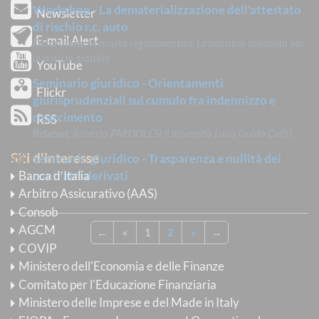
Workshop - La dematerializzazione dell'attestato
Newsletter
di rischio r.c. auto
E-mail Alert
Descrizione
: le novità regolamentari. Le possibili soluzioni per
le polizze gratuite
YouTube
Seminario giuridico - Orientamenti
Flickr
giurisprudenziali sul cumulo fra indennizzo e
risarcimento
RSS
Relatori
: Roberto PARDOLESI (Università Luiss Guido Carli)
Siti d'interesse
Seminario giuridico - Trasparenza e nullità dei
Banca d’Italia
contratti derivati
Arbitro Assicurativo (AAS)
Consob
AGCM
←
«
1
2
»
→
COVIP
Ministero dell'Economia e delle Finanze
Comitato per l'Educazione Finanziaria
Ministero delle Imprese e del Made in Italy