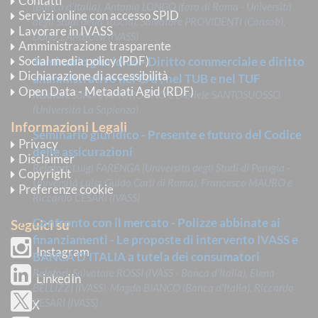
Contatti
(Banca d'Italia), Antonio LONGO (foro di Roma - Università
Servizi online con accesso SPID
degli Studi della Tuscia), Salvatore PROVIDENTI (Consob),
Lavorare in IVASS
Dario ZAMBONI (IVASS)
Amministrazione trasparente
Social media policy (PDF)
Seminario giuridico - Diritto commerciale e diritto
Dichiarazione di accessibilità
amministrativo nel CAP, nel TUB e nel TUF
Open Data - Metadati Agid (RDF)
Relatori
: Sandro AMOROSINO e Daniele SANTOSUOSSO
(Università La Sapienza)
Informazioni Legali
Seminario giuridico - Presente e futuro del Codice
Privacy
delle assicurazioni
Disclaimer
Relatori
: Luigi FARENGA (Università degli Studi di Perugia -
Copyright
Università Luiss Guido Carli di Roma), Francesco MAURO e
Preferenze cookie
Riccardo CESARI (IVASS)
Confronto con il mercato - Polizze abbinate ai
Seguici su
finanziamenti - Le proposte di intervento IVASS e
Instagram
BANCA D'ITALIA a tutela dei consumatori
Relatori
: Salvatore ROSSI (IVASS - Banca d'Italia), Elena
LinkedIn
BELLIZZI (IVASS), Magda BIANCO (Banca d'Italia), Riccardo
CESARI (IVASS)
X