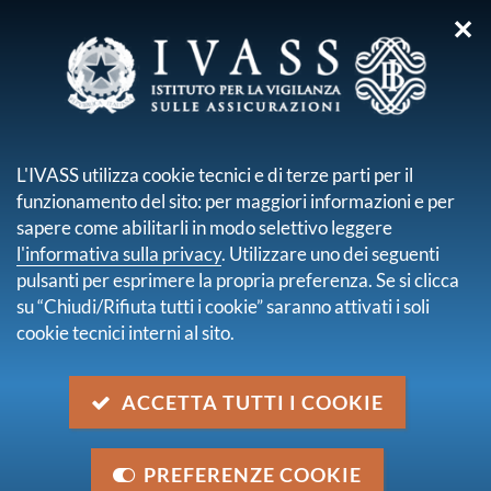
✕
sei qui:
Home
Pubblicazioni e statistiche
Atti, Seminari e Convegni
Ricerca
L'IVASS utilizza cookie tecnici e di terze parti per il
funzionamento del sito: per maggiori informazioni e per
Risultati della ricerca
sapere come abilitarli in modo selettivo leggere
l'informativa sulla privacy
. Utilizzare uno dei seguenti
Trova contenuto
pulsanti per esprimere la propria preferenza. Se si clicca
all'interno di
Atti, Seminari e Convegni
su “Chiudi/Rifiuta tutti i cookie” saranno attivati i soli
dove
Nel titolo e nella descrizione
cookie tecnici interni al sito.
con data
2015
trovati
12
elementi.
ACCETTA TUTTI I COOKIE
pagina 1 di 2
Seminario - Il Mercato Assicurativo Italiano:
PREFERENZE COOKIE
Update per il 2015