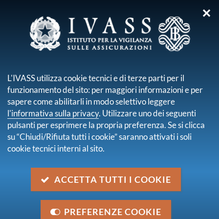
✕
NORMATIVA
L'IVASS utilizza cookie tecnici e di terze parti per il
funzionamento del sito: per maggiori informazioni e per
sapere come abilitarli in modo selettivo leggere
l'informativa sulla privacy
. Utilizzare uno dei seguenti
pulsanti per esprimere la propria preferenza. Se si clicca
su “Chiudi/Rifiuta tutti i cookie” saranno attivati i soli
Il quadro di riferimento si compone di norme
cookie tecnici interni al sito.
internazionali, europee e nazionali destinate in modo
specifico al settore assicurativo e di norme che
regolano più in generale il sistema finanziario.
ACCETTA TUTTI I COOKIE
La normativa nazionale è costituita da norme primarie
e secondarie e dalle disposizioni emanate dall’IVASS.
PREFERENZE COOKIE