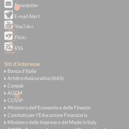
Newsletter
E-mail Alert
SOLVENCY II
focus
YouTube
Flickr
TRASPARENZA E
RESPONSABILITÀ
RSS
DELL'ATTIVITÀ DI
VIGILANZA
Siti d'interesse
DISTRIBUZIONE
Banca d’Italia
ASSICURATIVA
Arbitro Assicurativo (AAS)
Consob
AGCM
COVIP
Ministero dell'Economia e delle Finanze
Comitato per l'Educazione Finanziaria
Ministero delle Imprese e del Made in Italy