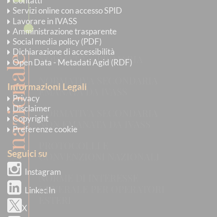
Contatti
Servizi online con accesso SPID
Lavorare in IVASS
Amministrazione trasparente
Social media policy (PDF)
Dichiarazione di accessibilità
NORMATIVA PRIMARIA
nazionale
Open Data - Metadati Agid (RDF)
NORMATIVA SECONDARIA
Informazioni Legali
EMANATA DA IVASS
Privacy
Disclaimer
NORMATIVA SECONDARIA
Copyright
NON EMANATA DA IVASS
Preferenze cookie
PROTOCOLLI E
Seguici su
CONVENZIONI NAZIONALI
Instagram
NORME DI INTERESSE
GENERALE PER OPERATORI
LinkedIn
ESTERI
X