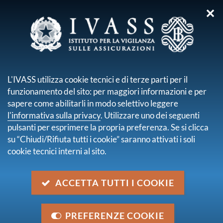
✕
sei qui:
Home
Pubblicazioni e statistiche
Atti, Seminari e Convegni
Ricerca
L'IVASS utilizza cookie tecnici e di terze parti per il
funzionamento del sito: per maggiori informazioni e per
Risultati della ricerca
sapere come abilitarli in modo selettivo leggere
l'informativa sulla privacy
. Utilizzare uno dei seguenti
Trova contenuto
pulsanti per esprimere la propria preferenza. Se si clicca
all'interno di
Atti, Seminari e Convegni
su “Chiudi/Rifiuta tutti i cookie” saranno attivati i soli
dove
Nel titolo e nella descrizione
cookie tecnici interni al sito.
con data
2018
trovati
18
elementi.
ACCETTA TUTTI I COOKIE
pagina 1 di 2
3° Seminario di formazione per i giornalisti -
PREFERENZE COOKIE
Insurance Distribution Directive (IDD). Le nuove