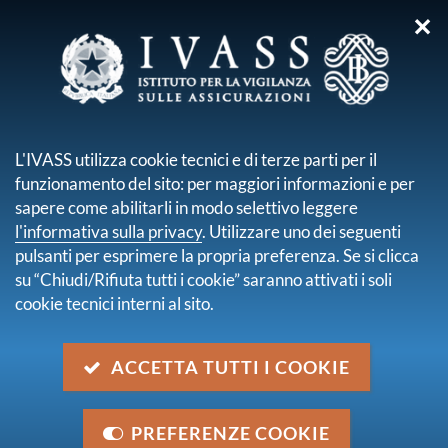
✕
sei qui:
Home
Pubblicazioni e statistiche
Bollettino Statistico
Ricerca
L'IVASS utilizza cookie tecnici e di terze parti per il
funzionamento del sito: per maggiori informazioni e per
Risultati della ricerca
sapere come abilitarli in modo selettivo leggere
l'informativa sulla privacy
. Utilizzare uno dei seguenti
Trova contenuto
pulsanti per esprimere la propria preferenza. Se si clicca
all'interno di
Bollettino Statistico
su “Chiudi/Rifiuta tutti i cookie” saranno attivati i soli
dove
Nel titolo e nella descrizione
cookie tecnici interni al sito.
con data
2018
trovati
17
elementi.
ACCETTA TUTTI I COOKIE
pagina 1 di 2
Bollettino Statistico Anno V - N. 17 - Dicembre
PREFERENZE COOKIE
2018