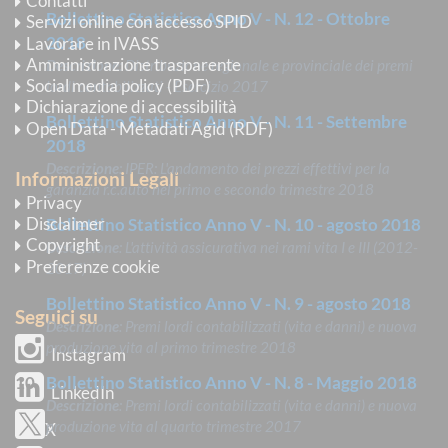
Contatti
Bollettino Statistico Anno V - N. 12 - Ottobre
Servizi online con accesso SPID
2018
Lavorare in IVASS
Amministrazione trasparente
Descrizione
: Distribuzione regionale e provinciale dei premi
Social media policy (PDF)
lordi contabilizzati - Esercizio 2017
Dichiarazione di accessibilità
Bollettino Statistico Anno V - N. 11 - Settembre
Open Data - Metadati Agid (RDF)
2018
Descrizione
: IPER: L'andamento dei prezzi effettivi per la
Informazioni Legali
garanzia r.c.auto nel primo e secondo trimestre 2018
Privacy
Disclaimer
Bollettino Statistico Anno V - N. 10 - agosto 2018
Copyright
Descrizione
: L'attività assicurativa nei rami vita I e III (2012-
Preferenze cookie
2017)
Bollettino Statistico Anno V - N. 9 - agosto 2018
Seguici su
Descrizione
: Premi lordi contabilizzati (vita e danni) e nuova
produzione vita al primo trimestre 2018
Instagram
Bollettino Statistico Anno V - N. 8 - Maggio 2018
LinkedIn
Descrizione
: Premi lordi contabilizzati (vita e danni) e nuova
produzione vita al quarto trimestre 2017
X