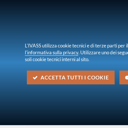
PER I CONSUMATORI
PER IMPRES
L'IVASS utilizza cookie tecnici e di terze parti pe
l'informativa sulla privacy
. Utilizzare uno dei segu
soli cookie tecnici interni al sito.
Chi s
sei qui:
Home
Pubblicazioni e statistiche
Elaboraz
ACCETTA TUTTI I COOKIE
Risultati della ricerca
Trova contenuto
all'interno di
Premi lordi
dove
Nel titolo e nella descrizione
con data
2006