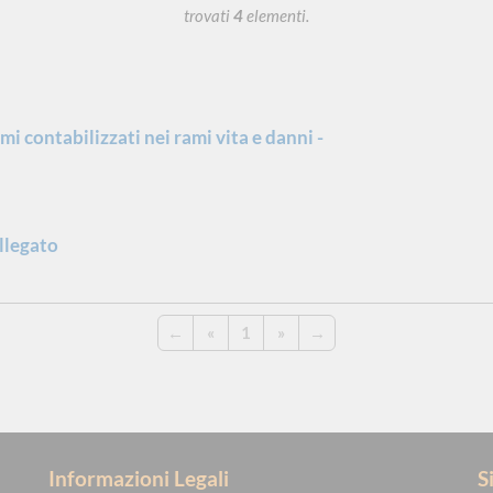
trovati
4
elementi.
i contabilizzati nei rami vita e danni -
Allegato
←
«
1
»
→
Informazioni Legali
S