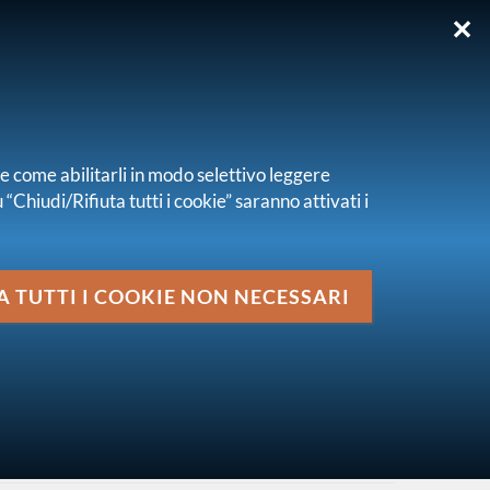
✕
EN
re come abilitarli in modo selettivo leggere
“Chiudi/Rifiuta tutti i cookie” saranno attivati i
Media
A TUTTI I COOKIE NON NECESSARI