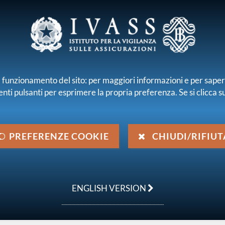
E E INTERMEDIARI
r il funzionamento del sito: per maggiori informazioni e per sape
enti pulsanti per esprimere la propria preferenza. Se si clicca su 
iamo
Normativa
Pubblicazioni e statistiche
ioni statistiche
Premi lordi
Ricerca
PREFERENZE COOKIE
CHIUDI/RIFIUT
ENGLISH VERSION