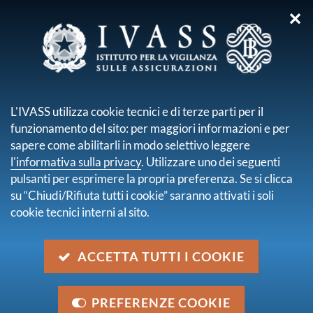
✕
sei qui:
Home
Pubblicazioni e statistiche
Reportistica sanzioni
Ricerca
L'IVASS utilizza cookie tecnici e di terze parti per il
funzionamento del sito: per maggiori informazioni e per
Risultati della ricerca
sapere come abilitarli in modo selettivo leggere
l'informativa sulla privacy
. Utilizzare uno dei seguenti
Trova contenuto
pulsanti per esprimere la propria preferenza. Se si clicca
all'interno di
Reportistica sanzioni
su “Chiudi/Rifiuta tutti i cookie” saranno attivati i soli
dove
Nel titolo e nella descrizione
cookie tecnici interni al sito.
con data
2023
trovati
3
elementi.
ACCETTA TUTTI I COOKIE
pagina 1 di 1
Statistiche sulle sanzioni: 1° semestre 2023
PREFERENZE COOKIE