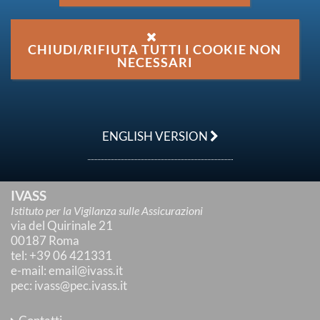
Statistiche sulle sanzioni: dati annuali 2022
Statistiche sulle sanzioni: 2° semestre 2022
CHIUDI/RIFIUTA TUTTI I COOKIE NON
NECESSARI
←
«
1
»
→
ENGLISH VERSION
IVASS
Istituto per la Vigilanza sulle Assicurazioni
via del Quirinale 21
00187 Roma
tel
: +39 06 421331
e-mail
:
email@ivass.it
pec
:
ivass@pec.ivass.it