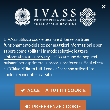
✕
sei qui:
Home
Difendiamoci dalle Truffe
Siti abusivi
Ricerca
L'IVASS utilizza cookie tecnici e di terze parti per il
Risultati della ricerca
funzionamento del sito: per maggiori informazioni e per
sapere come abilitarli in modo selettivo leggere
Trova contenuto
l'informativa sulla privacy
. Utilizzare uno dei seguenti
all'interno di
Siti abusivi
pulsanti per esprimere la propria preferenza. Se si clicca
con data
2024
su “Chiudi/Rifiuta tutti i cookie” saranno attivati i soli
trovati 35 elementi
cookie tecnici interni al sito.
pagina 1 di 4
ACCETTA TUTTI I COOKIE
L'IVASS ordina l'oscuramento di 4 siti internet
abusivi
pdf
420.1 KB
27 dicembre 2024
PREFERENZE COOKIE