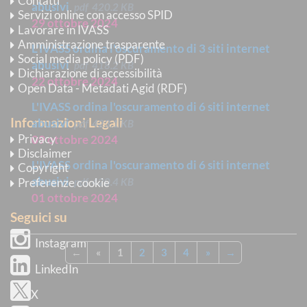
Contatti
abusivi
pdf
420.2 KB
Servizi online con accesso SPID
29 ottobre 2024
Lavorare in IVASS
Amministrazione trasparente
L'IVASS ordina l'oscuramento di 3 siti internet
Social media policy (PDF)
abusivi
pdf
418.2 KB
Dichiarazione di accessibilità
22 ottobre 2024
Open Data - Metadati Agid (RDF)
L'IVASS ordina l'oscuramento di 6 siti internet
Informazioni Legali
abusivi
pdf
423.1 KB
Privacy
09 ottobre 2024
Disclaimer
L'IVASS ordina l'oscuramento di 6 siti internet
Copyright
abusivi
Preferenze cookie
pdf
420.4 KB
01 ottobre 2024
Seguici su
Instagram
←
«
1
2
3
4
»
→
LinkedIn
X