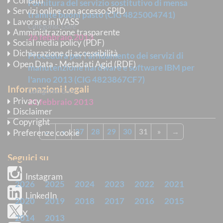
Contatti
Fornitura del servizio sostitutivo di mensa
Servizi online con accesso SPID
tramite buoni pasto (CIG 4825004741)
Lavorare in IVASS
Categoria:
Gare
Amministrazione trasparente
26 febbraio 2013
Social media policy (PDF)
Dichiarazione di accessibilità
Procedura per l'affidamento dei servizi di
Open Data - Metadati Agid (RDF)
manutenzione hardware e software IBM per
l'anno 2013 (CIG 4823867CF7)
Informazioni Legali
Categoria:
Gare
Privacy
21 febbraio 2013
Disclaimer
Copyright
←
«
27
28
29
30
31
»
→
Preferenze cookie
Seguici su
ARCHIVIO
Instagram
2026
2025
2024
2023
2022
2021
LinkedIn
2020
2019
2018
2017
2016
2015
X
2014
2013