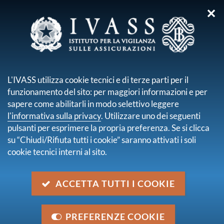
✕
sei qui:
Home
Media
Avvisi
Avvisi
L'IVASS utilizza cookie tecnici e di terze parti per il
pagina 31 di 31
funzionamento del sito: per maggiori informazioni e per
Procedura in economia (cottimo fiduciario) per la
sapere come abilitarli in modo selettivo leggere
fornitura di servizi di catering per il triennio
l'informativa sulla privacy
. Utilizzare uno dei seguenti
2013 - 2015 (CIG 5091802FEB)
pulsanti per esprimere la propria preferenza. Se si clicca
Categoria:
Gare
su “Chiudi/Rifiuta tutti i cookie” saranno attivati i soli
9 luglio 2013
cookie tecnici interni al sito.
Servizio riscossione volontaria contributo di
vigilanza a carico degli intermediari per il
ACCETTA TUTTI I COOKIE
triennio 2013 - 2015 (CIG 50878209E0)
Categoria:
Gare
28 maggio 2013
PREFERENZE COOKIE