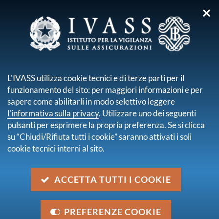
✕
sei qui:
Home
Media
Avvisi
Avvisi
L'IVASS utilizza cookie tecnici e di terze parti per il
pagina 5 di 31
funzionamento del sito: per maggiori informazioni e per
EIOPA pubblica alcune Q&A sull'attuale
sapere come abilitarli in modo selettivo leggere
situazione della compagnia NOVIS
l'informativa sulla privacy
. Utilizzare uno dei seguenti
Categoria:
Altro
pulsanti per esprimere la propria preferenza. Se si clicca
15 gennaio 2025
su “Chiudi/Rifiuta tutti i cookie” saranno attivati i soli
cookie tecnici interni al sito.
Seconda riunione del Comitato per le politiche
macroprudenziali
Categoria:
Altro
ACCETTA TUTTI I COOKIE
13 dicembre 2024
Tavolo per la Finanza Sostenibile: Documento per
PREFERENZE COOKIE
il dialogo di sostenibilità tra Piccole e Medie