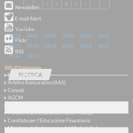
←
«
3
4
5
6
7
»
→
Newsletter
E-mail Alert
ARCHIVIO
YouTube
2026
2025
2024
2023
2022
2021
Flickr
2020
2019
2018
2017
2016
2015
RSS
2014
2013
Siti d'interesse
RICERCA
Banca d’Italia
Arbitro Assicurativo (AAS)
Trova avvisi
Consob
con
tutte
le parole
AGCM
COVIP
Ministero dell'Economia e delle Finanze
Comitato per l'Educazione Finanziaria
con
almeno una
delle parole
Ministero delle Imprese e del Made in Italy