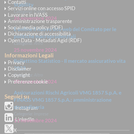
Contatti
Stability
Servizi online con accesso SPID
Categoria:
Eventi
Lavorare in IVASS
26 novembre 2024
Amministrazione trasparente
Social media policy (PDF)
È online il nuovo sito web del Comitato per le
Dichiarazione di accessibilità
politiche macroprudenziali
Open Data - Metadati Agid (RDF)
Categoria:
Altro
25 novembre 2024
Informazioni Legali
Bollettino Statistico - Il mercato assicurativo vita
Privacy
2023
Disclaimer
Copyright
Categoria:
Altro
Preferenze cookie
20 novembre 2024
Assicurazioni Rischi Agricoli VMG 1857 S.p.A. e
Seguici su
FINASS VMG 1857 S.p.A.: amministrazione
straordinaria
Instagram
Categoria:
Imprese
LinkedIn
11 novembre 2024
X