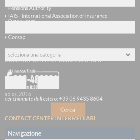
EIOPA - European Insurance and Occupational
Pensions Authority
senza
le parole
IAIS - International Association of Insurance
Supervisors
Ania
Consap
categoria
CONTACT CENTER POLIZZE CAT-NAT
anno-compreso
—
ad es.
2016
per chiamate dall'estero
:
+39 06 9435 8604
Cerca
CONTACT CENTER INTERMEDIARI
Navigazione