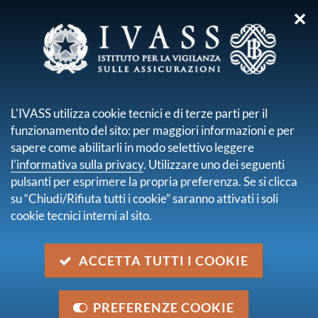
✕
sei qui:
Home
Media
Avvisi
Pubblicato il Decreto MISE sull'approvazione del Modello
L'IVASS utilizza cookie tecnici e di terze parti per il
elettronico per l'offerta del contratto base di assicurazione
funzionamento del sito: per maggiori informazioni e per
obbligatoria rca
sapere come abilitarli in modo selettivo leggere
l'informativa sulla privacy
. Utilizzare uno dei seguenti
Pubblicato il Decreto MISE
pulsanti per esprimere la propria preferenza. Se si clicca
sull'approvazione del Modello
su “Chiudi/Rifiuta tutti i cookie” saranno attivati i soli
cookie tecnici interni al sito.
elettronico per l'offerta del
contratto base di assicurazione
ACCETTA TUTTI I COOKIE
obbligatoria rca
PREFERENZE COOKIE
Categoria