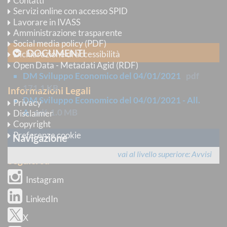
Contatti
Servizi online con accesso SPID
data
Lavorare in IVASS
8 gennaio 2021
Amministrazione trasparente
Social media policy (PDF)
DOCUMENTI
Dichiarazione di accessibilità
Open Data - Metadati Agid (RDF)
DM Sviluppo Economico del 04/01/2021
pdf
171.1 KB
Informazioni Legali
DM Sviluppo Economico del 04/01/2021 - All.
Privacy
A
pdf
1.0 MB
Disclaimer
Copyright
Preferenze cookie
Navigazione
vai al livello superiore
Avvisi
Seguici su
Instagram
LinkedIn
X