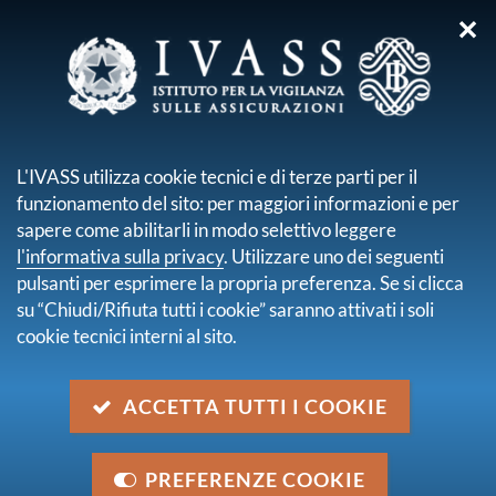
✕
sei qui:
Home
Media
Avvisi
Azioni di contrasto ai siti irregolari: IVASS collabora con Google
L'IVASS utilizza cookie tecnici e di terze parti per il
nel contrasto alle frodi on line
funzionamento del sito: per maggiori informazioni e per
sapere come abilitarli in modo selettivo leggere
Azioni di contrasto ai siti
l'informativa sulla privacy
. Utilizzare uno dei seguenti
irregolari: IVASS collabora con
pulsanti per esprimere la propria preferenza. Se si clicca
su “Chiudi/Rifiuta tutti i cookie” saranno attivati i soli
Google nel contrasto alle frodi
cookie tecnici interni al sito.
on line
ACCETTA TUTTI I COOKIE
Categoria
Imprese, Intermediari, Altro
PREFERENZE COOKIE