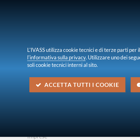
PER I CONSUMATORI
PER IMPRES
L'IVASS utilizza cookie tecnici e di terze parti pe
l'informativa sulla privacy
. Utilizzare uno dei segu
soli cookie tecnici interni al sito.
Chi s
sei qui:
Home
Media
Avvisi
Aggiornamento dei C
ACCETTA TUTTI I COOKIE
Aggiornamento dei Criteri pe
divieto di interlocking nel s
Categoria
Imprese