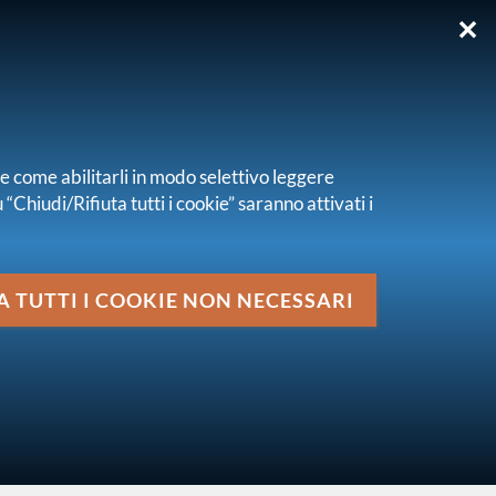
✕
EN
re come abilitarli in modo selettivo leggere
“Chiudi/Rifiuta tutti i cookie” saranno attivati i
Media
rio
A TUTTI I COOKIE NON NECESSARI
vai al livello superiore
AVVISI