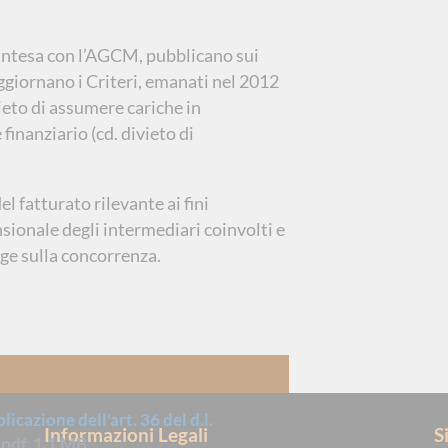
’intesa con l’AGCM, pubblicano sui
ggiornano i Criteri, emanati nel 2012
vieto di assumere cariche in
finanziario (cd. divieto di
l fatturato rilevante ai fini
nsionale degli intermediari coinvolti e
gge sulla concorrenza.
cazione dell'art. 36 del d.l.
Informazioni Legali
S
pdf
1.1 MB