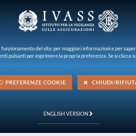
E E INTERMEDIARI
r il funzionamento del sito: per maggiori informazioni e per sape
enti pulsanti per esprimere la propria preferenza. Se si clicca su 
iamo
Normativa
Pubblicazioni e statistiche
riteri per l'applicazione del divieto di interlocking nel settore finanzia
PREFERENZE COOKIE
CHIUDI/RIFIUT
r l'applicazione del
ettore finanziario
ENGLISH VERSION