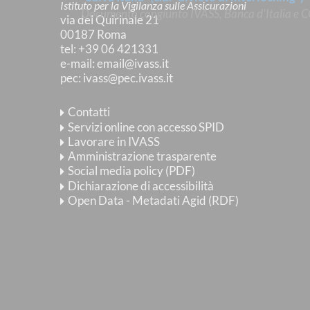
Istituto per la Vigilanza sulle Assicurazioni
Documento congiunto IVASS, Banca d'Italia e
via del Quirinale 21
00187 Roma
tel
: +39 06 421331
e-mail
:
email@ivass.it
pec
:
ivass@pec.ivass.it
Contatti
Servizi online con accesso SPID
Lavorare in IVASS
Amministrazione trasparente
Social media policy (PDF)
Dichiarazione di accessibilità
Open Data - Metadati Agid (RDF)