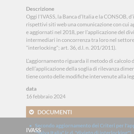
Descrizione
Oggi l'IVASS, la Banca d’Italia e la CONSOB, d
rispettivi siti web una comunicazione con cui a
e aggiornati nel 2018, per l’applicazione del di
intermediari in concorrenza tra loro nel settore 
"interlocking"; art. 36, d.l. n. 201/2011).
L’aggiornamento riguarda il metodo di calcolo de
dell’applicazione della soglia di rilevanza dime
tiene conto delle modifiche intervenute alla le
data
16 febbraio 2024
DOCUMENTI
Secondo aggiornamento dei Criteri per l'appli
IVASS
"Salva Italia" (c.d. "divieto di interlocking")