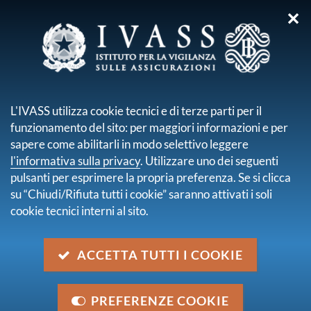
✕
sei qui:
Home
Media
Comunicati stampa
Comunicati stampa
L'IVASS utilizza cookie tecnici e di terze parti per il
pagina 10 di 104
funzionamento del sito: per maggiori informazioni e per
Avvio della procedura di nomina del Collegio
sapere come abilitarli in modo selettivo leggere
dell’Arbitro Assicurativo
pdf
184.1 KB
l'informativa sulla privacy
. Utilizzare uno dei seguenti
6 giugno 2025
pulsanti per esprimere la propria preferenza. Se si clicca
su “Chiudi/Rifiuta tutti i cookie” saranno attivati i soli
Reclami ricevuti dalle imprese di assicurazione
cookie tecnici interni al sito.
nel 2024
pdf
152.9 KB
27 maggio 2025
ACCETTA TUTTI I COOKIE
L'IVASS ordina l'oscuramento di 5 siti internet
abusivi
pdf
142.4 KB
26 maggio 2025
PREFERENZE COOKIE