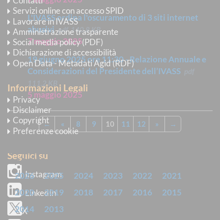
Contatti
Servizi online con accesso SPID
L'IVASS ordina l'oscuramento di 3 siti internet
Lavorare in IVASS
abusivi
pdf
140.8 KB
Amministrazione trasparente
7 maggio 2025
Social media policy (PDF)
Dichiarazione di accessibilità
19 giugno 2025 ore 11:30 - Relazione Annuale e
Open Data - Metadati Agid (RDF)
Considerazioni del Presidente dell’IVASS
pdf
111.2 KB
Informazioni Legali
5 maggio 2025
Privacy
Disclaimer
Copyright
←
«
8
9
10
11
12
»
→
Preferenze cookie
Seguici su
ARCHIVIO
Instagram
2026
2025
2024
2023
2022
2021
2020
2019
2018
2017
2016
2015
LinkedIn
2014
2013
X