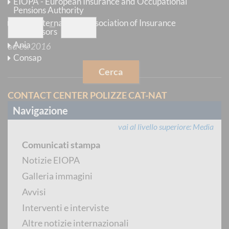
EIOPA - European Insurance and Occupational
con anno pubblicazione
compreso tra
Pensions Authority
IAIS - International Association of Insurance
—
Supervisors
Ania
ad es.
2016
Consap
Cerca
CONTACT CENTER POLIZZE CAT-NAT
Navigazione
vai al livello superiore
Media
Comunicati stampa
per chiamate dall'estero
:
+39 06 9435 8604
Notizie EIOPA
Galleria immagini
CONTACT CENTER INTERMEDIARI
Avvisi
Interventi e interviste
Altre notizie internazionali