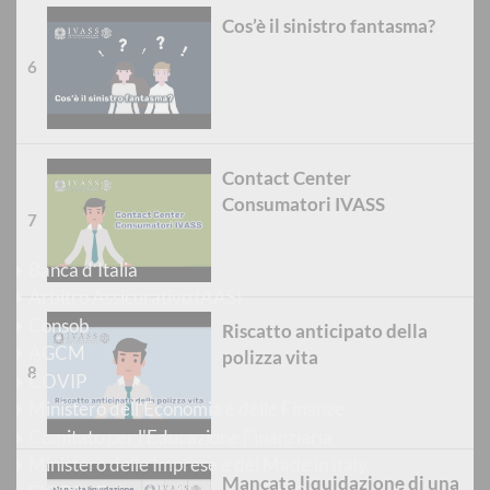
Newsletter
Cos’è il sinistro fantasma?
E-mail Alert
YouTube
Flickr
Contact Center
RSS
Consumatori IVASS
Siti d'interesse
Banca d’Italia
Arbitro Assicurativo (AAS)
Consob
Riscatto anticipato della
AGCM
polizza vita
COVIP
Ministero dell'Economia e delle Finanze
Comitato per l'Educazione Finanziaria
Ministero delle Imprese e del Made in Italy
Mancata liquidazione di una