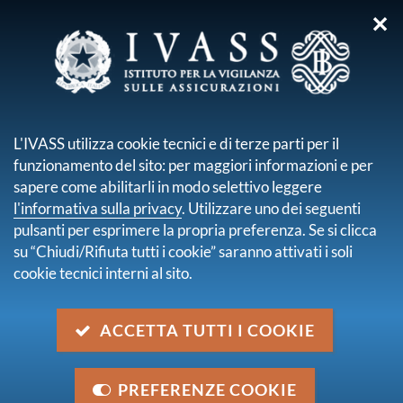
✕
sei qui:
Home
Media
Galleria video
Video pillole assicurative
L'IVASS utilizza cookie tecnici e di terze parti per il
VIDEO PILLOLE
funzionamento del sito: per maggiori informazioni e per
ASSICURATIVE
sapere come abilitarli in modo selettivo leggere
l'informativa sulla privacy
. Utilizzare uno dei seguenti
pulsanti per esprimere la propria preferenza. Se si clicca
su “Chiudi/Rifiuta tutti i cookie” saranno attivati i soli
On line la collana di brevi video di informazione e
cookie tecnici interni al sito.
sensibilizzazione su concetti e temi di educazione
assicurativa.
ACCETTA TUTTI I COOKIE
Il progetto, realizzato da IVASS, è stato finanziato dal
Ministero dello Sviluppo Economico - Direzione
PREFERENZE COOKIE
Generale per il mercato, la concorrenza, la tutela del