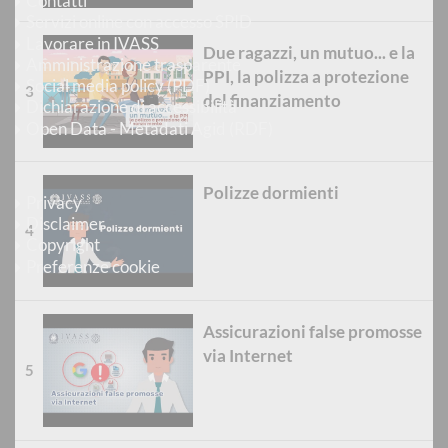
Contatti
Servizi online con accesso SPID
Lavorare in IVASS
Due ragazzi, un mutuo... e la
Amministrazione trasparente
PPI, la polizza a protezione
Social media policy (PDF)
del finanziamento
Dichiarazione di accessibilità
Open Data - Metadati Agid (RDF)
Informazioni Legali
Polizze dormienti
Privacy
Disclaimer
Copyright
Preferenze cookie
Seguici su
Assicurazioni false promosse
Instagram
via Internet
LinkedIn
X