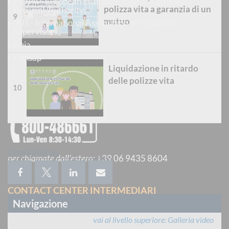
EIOPA - European Insurance and Occupational
polizza vita a garanzia di un
Pensions Authority
mutuo
IAIS - International Association of Insurance
Supervisors
Ania
Consap
Liquidazione in ritardo
delle polizze vita
CONTACT CENTER POLIZZE CAT-NAT
Condividi su:
per chiamate dall'estero
:
+39 06 9435 8604
CONTACT CENTER INTERMEDIARI
Navigazione
vai al livello superiore
Galleria video