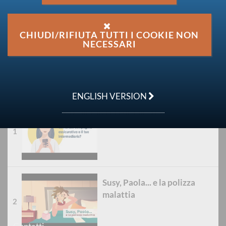
consumatore e la normativa tecnica, con i fondi a
vantaggio dei consumatori (Art.158 L.388/2000).
CHIUDI/RIFIUTA TUTTI I COOKIE NON
L'iniziativa rientra tra le numerose attività di
NECESSARI
educazione assicurativa, sviluppate nell'ambito della
Strategia Nazionale del Comitato di Educazione
Finanziaria, Assicurativa e Previdenziale.
ENGLISH VERSION
Video-pillola Arbitro
assicurativo
IVASS
Istituto per la Vigilanza sulle Assicurazioni
via del Quirinale 21
00187 Roma
tel
: +39 06 421331
Susy, Paola... e la polizza
e-mail
:
email@ivass.it
malattia
pec
:
ivass@pec.ivass.it