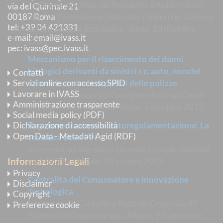
Audizione informale del Presidente Salvatore Rossi
via del Quirinale 21
00187 Roma
alla 10° Commissione (Industria, commercio, turismo)
tel
: +39 06 421331
del Senato della Repubblica - Roma, 10 dicembre
e-mail
:
email@ivass.it
2013
pec
:
ivass@pec.ivass.it
Meccanismo per il risarcimento dei danni
biologici derivanti da sinistri r.c. auto, nonché
Contatti
misure in materia di prezzi delle polizze
Servizi online con accesso SPID
Lavorare in IVASS
Audizione informale del Consigliere Riccardo Cesari
Amministrazione trasparente
alla Camera dei Deputati - Roma, 5 dicembre 2013
Social media policy (PDF)
Regolamentazione e 'autoregolamentazione'. La
Dichiarazione di accessibilità
Open Data - Metadati Agid (RDF)
tematica delle PPI
Intervento del Segretario Generale Corrado Baldinelli
Informazioni Legali
ad ASSOFIN - Milano, 24 ottobre 2013
Privacy
Centralità del Consumatore e Innovazione
Disclaimer
Tecnologica
Copyright
Intervento del Consigliere Riccardo Cesari alla XII
Preferenze cookie
Edizione dell'Insurance day - Milano, 27 settembre