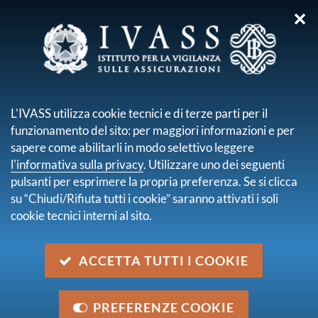
✕
sei qui:
Home
Media
Interventi e interviste
Interventi e interviste
L'IVASS utilizza cookie tecnici e di terze parti per il
pagina 34 di 35
funzionamento del sito: per maggiori informazioni e per
Banche e Assicurazioni: un percorso comune per
sapere come abilitarli in modo selettivo leggere
lo sviluppo
l'informativa sulla privacy
. Utilizzare uno dei seguenti
Relazione del Direttore Generale della Banca d'Italia e
pulsanti per esprimere la propria preferenza. Se si clicca
Presidente dell'IVASS Salvatore Rossi alla XLVI
su “Chiudi/Rifiuta tutti i cookie” saranno attivati i soli
Giornata del Credito - Roma, 1° ottobre 2014
cookie tecnici interni al sito.
Una finanza per lo sviluppo
Conferenza del Direttore generale della Banca d'Italia
ACCETTA TUTTI I COOKIE
e Presidente dell'IVASS Salvatore Rossi - Banca
Popolare di Sondrio - Sondrio, 12 settembre 2014
PREFERENZE COOKIE
La regolazione europea delle assicurazioni