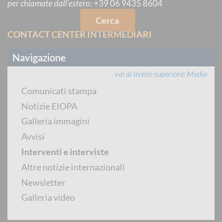
per chiamate dall'estero
:
+39 06 9435 8604
Cerca
CONTACT CENTER INTERMEDIARI
Navigazione
vai al livello superiore
Media
Comunicati stampa
dal lunedì al venerdì dalle 8:30 alle 14:30
Notizie EIOPA
Galleria immagini
PREVENTIVATORE PUBBLICO
Avvisi
Interventi e interviste
Altre notizie internazionali
Newsletter
per chiamate dall'estero
:
+39 06 9435 8604
Galleria video