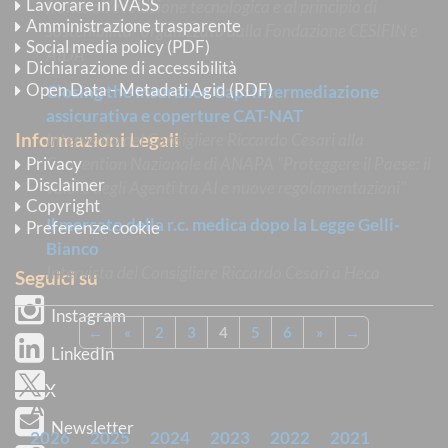
Lavorare in IVASS
fronte all'evoluzione tecnologica e al principio di
Amministrazione trasparente
sostenibilità" organizzato dalla Fondazione CESIFIN e
Social media policy (PDF)
AIDA
Dichiarazione di accessibilità
Open Data - Metadati Agid (RDF)
Closing the Insurance Gap: intermediazione
assicurativa e coperture CAT-NAT
Informazioni Legali
Intervento del Consigliere Riccardo Cesari alla
Privacy
Convention Nazionale di ANAPA "Proteggere il Paese: il
Disclaimer
valore degli Agenti tra AI e nuove regolamentazioni"
Copyright
Il mercato della r.c. medica dopo la Legge Gelli-
Preferenze cookie
Bianco
Intervista del Consigliere Riccardo Cesari a Heca
Seguici su
Instagram
←
«
2
3
4
5
6
»
→
LinkedIn
X
ARCHIVIO
Newsletter
2026
2025
2024
2023
2022
2021