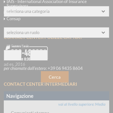
IAIS - International Association of Insurance
categoria
Supervisors
Ania
Consap
autore
CONTACT CENTER POLIZZE CAT-NAT
con anno pubblicazione
compreso tra
—
ad es.
2016
per chiamate dall'estero
:
+39 06 9435 8604
Cerca
CONTACT CENTER INTERMEDIARI
Navigazione
vai al livello superiore
Media
Comunicati stampa