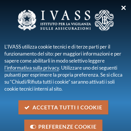
✕
sei qui:
Home
Media
Interventi e interviste
Interventi e interviste
L'IVASS utilizza cookie tecnici e di terze parti per il
pagina 4 di 35
funzionamento del sito: per maggiori informazioni e per
Novelli (IVASS): FWU, le lezioni dal crac
sapere come abilitarli in modo selettivo leggere
assicurativo in Lussemburgo
l'informativa sulla privacy
. Utilizzare uno dei seguenti
Intervista di Roberto Novelli su We Wealth
pulsanti per esprimere la propria preferenza. Se si clicca
su “Chiudi/Rifiuta tutti i cookie” saranno attivati i soli
Intelligenza artificiale e intermediazione
cookie tecnici interni al sito.
assicurativa
Intervento del Segretario Generale Stefano De Polis al
Convegno "Il futuro degli agenti di assicurazione: il
ACCETTA TUTTI I COOKIE
nuovo ruolo dell'intelligenza artificiale
nell'intermediazione"
PREFERENZE COOKIE
Disegno di legge C. 2333 recante misure urgenti in