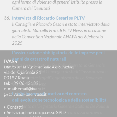
ogni forma di violenza di genere" istituita presso la
Camera dei Deputati
Intervista di Riccardo Cesari su PLTV
Il Consigliere Riccardo Cesari è stato intervistato dalla
giornalista Marcella Frati di PLTV News in occasione
della Convention Nazionale ANAPA del 6 febbraio
2025
L'assicurazione obbligatoria delle imprese per i
danni da catastrofi naturali
IVASS
Contributo di Stefano De Polis, Segretario Generale
Istituto per la Vigilanza sulle Assicurazioni
IVASS, agli atti del Convegno di studi "L'assicurazione
via del Quirinale 21
00187 Roma
dei rischi catastrofali" organizzato da La Sapienza
tel
: +39 06 421331
Università di Roma
e-mail
:
email@ivass.it
La Vigilanza assicurativa nel contesto
pec
:
ivass@pec.ivass.it
dell'evoluzione tecnologica e della sostenibilità
Intervento del Segretario Generale Stefano De Polis al
Contatti
Convegno "La vigilanza del mercato assicurativo di
Servizi online con accesso SPID