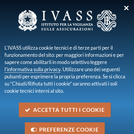
✕
sei qui:
Home
Pubblicazioni e statistiche
Altre pubblicazioni
Ricerca
L'IVASS utilizza cookie tecnici e di terze parti per il
funzionamento del sito: per maggiori informazioni e per
Risultati della ricerca
sapere come abilitarli in modo selettivo leggere
l'informativa sulla privacy
. Utilizzare uno dei seguenti
Trova contenuto
pulsanti per esprimere la propria preferenza. Se si clicca
all'interno di
Altre pubblicazioni
su “Chiudi/Rifiuta tutti i cookie” saranno attivati i soli
dove
Nel titolo e nella descrizione
cookie tecnici interni al sito.
con data
2013
trovati
1
elementi.
ACCETTA TUTTI I COOKIE
pagina 1 di 1
LTGA Italian report
PREFERENZE COOKIE