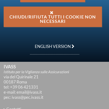
←
«
1
»
→
CHIUDI/RIFIUTA TUTTI I COOKIE NON
NECESSARI
ENGLISH VERSION
IVASS
Istituto per la Vigilanza sulle Assicurazioni
via del Quirinale 21
00187 Roma
tel
: +39 06 421331
e-mail
:
email@ivass.it
pec
:
ivass@pec.ivass.it