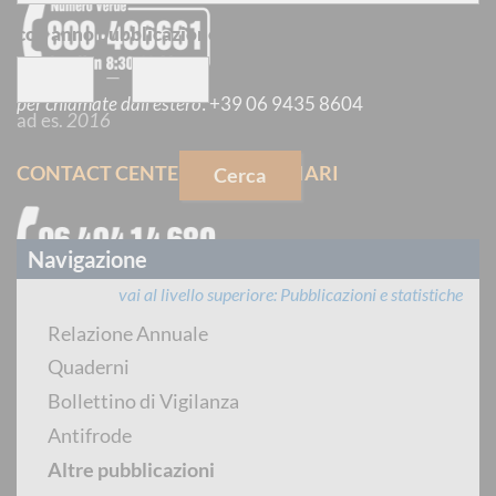
con anno pubblicazione
compreso tra
—
per chiamate dall'estero
:
+39 06 9435 8604
ad es.
2016
CONTACT CENTER INTERMEDIARI
Cerca
Navigazione
vai al livello superiore
Pubblicazioni e statistiche
dal lunedì al venerdì dalle 8:30 alle 14:30
Relazione Annuale
Quaderni
PREVENTIVATORE PUBBLICO
Bollettino di Vigilanza
Antifrode
Altre pubblicazioni