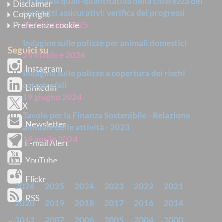
Un'analisi quali-quantitativa della chiarezza dei
Disclaimer
contratti assicurativi: verifica dei progressi
Copyright
26 febbraio 2025
Preferenze cookie
Indagine sulle polizze per animali domestici
Seguici su
24 ottobre 2024
Instagram
Indagine sulle polizze a copertura dei rischi
catastrofali
LinkedIn
19 giugno 2024
X
Tavolo per la Finanza Sostenibile - Relazione
Newsletter
annuale delle attività - 2023
19 aprile 2024
E-mail Alert
YouTube
ARCHIVIO
Flickr
2026
2025
2024
2023
2022
2021
RSS
2020
2019
2018
2017
2016
2014
2013
2007
2006
2005
2004
2000