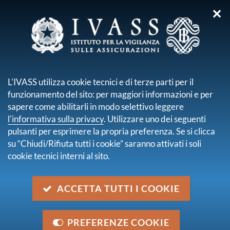
✕
sei qui:
Home
Pubblicazioni e statistiche
Altre pubblicazioni
L'IVASS utilizza cookie tecnici e di terze parti per il
ALTRE
funzionamento del sito: per maggiori informazioni e per
PUBBLICAZIONI
sapere come abilitarli in modo selettivo leggere
l'informativa sulla privacy
. Utilizzare uno dei seguenti
pulsanti per esprimere la propria preferenza. Se si clicca
su “Chiudi/Rifiuta tutti i cookie” saranno attivati i soli
La sezione include resoconti su indagini conoscitive
cookie tecnici interni al sito.
svolte dall’IVASS sui temi rilevanti per la tutela del
consumatore e sui prodotti assicurativi, commenti e
analisi su tematiche di vigilanza o contabili.
ACCETTA TUTTI I COOKIE
Ultime pubblicazioni
PREFERENZE COOKIE