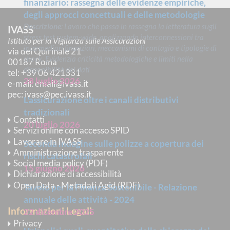
finanziario: rassegna delle evidenze empiriche,
degli approcci concettuali e delle metodologie
Descrizione
: Lavoro che passa in rassegna la letteratura sugli
IVASS
stress test system-wide, analizzando interconnessioni tra
Istituto per la Vigilanza sulle Assicurazioni
intermediari finanziari, meccanismi di contagio e tipologie di
via del Quirinale 21
shock. Evidenzia criticità metodologiche e limiti nella
00187 Roma
disponibilità dei dati
tel
: +39 06 421331
28 luglio 2026
e-mail
:
email@ivass.it
pec
:
ivass@pec.ivass.it
L'assicurazione oltre i canali distributivi
tradizionali
Contatti
20 luglio 2026
Servizi online con accesso SPID
Lavorare in IVASS
Seconda indagine sulle polizze a copertura dei
Amministrazione trasparente
rischi catastrofali
Social media policy (PDF)
15 giugno 2026
Dichiarazione di accessibilità
Open Data - Metadati Agid (RDF)
Tavolo per la Finanza Sostenibile - Relazione
annuale delle attività - 2024
Informazioni Legali
22 dicembre 2025
Privacy