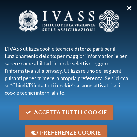
✕
sei qui:
Home
Pubblicazioni e statistiche
Bollettino di Vigilanza
Bollettino di Vigilanza - Anno X - N. 4 - Aprile 2022
L'IVASS utilizza cookie tecnici e di terze parti per il
funzionamento del sito: per maggiori informazioni e per
Bollettino di Vigilanza - Anno X
sapere come abilitarli in modo selettivo leggere
- N. 4 - Aprile 2022
l'informativa sulla privacy
. Utilizzare uno dei seguenti
pulsanti per esprimere la propria preferenza. Se si clicca
su “Chiudi/Rifiuta tutti i cookie” saranno attivati i soli
data
cookie tecnici interni al sito.
31 maggio 2022
ACCETTA TUTTI I COOKIE
Ultimo aggiornamento
30 maggio 2022
Condividi su:
PREFERENZE COOKIE