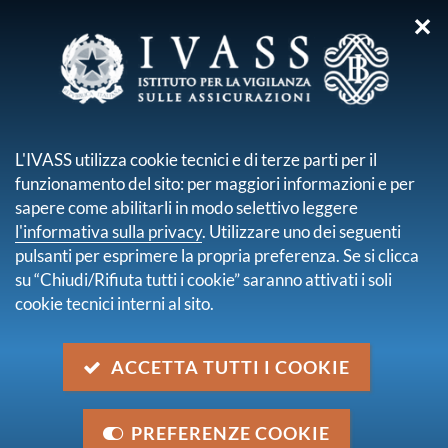
✕
sei qui:
Home
Pubblicazioni e statistiche
Quaderni
Rendite vitalizie e imposta di registro
L'IVASS utilizza cookie tecnici e di terze parti per il
funzionamento del sito: per maggiori informazioni e per
Rendite vitalizie e imposta di
sapere come abilitarli in modo selettivo leggere
registro
l'informativa sulla privacy
. Utilizzare uno dei seguenti
pulsanti per esprimere la propria preferenza. Se si clicca
su “Chiudi/Rifiuta tutti i cookie” saranno attivati i soli
descrizione
cookie tecnici interni al sito.
Quaderno n. 30
Autore/i
ACCETTA TUTTI I COOKIE
Riccardo Cesari
data
PREFERENZE COOKIE