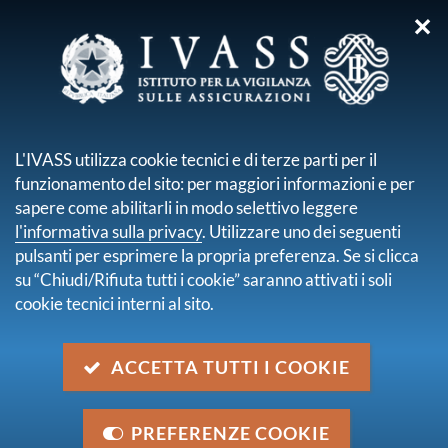
✕
sei qui:
Home
Pubblicazioni e statistiche
Relazione Annuale
Relazione sull'attività svolta dall'Istituto nell'anno 2019
L'IVASS utilizza cookie tecnici e di terze parti per il
funzionamento del sito: per maggiori informazioni e per
Relazione sull'attività svolta
sapere come abilitarli in modo selettivo leggere
dall'Istituto nell'anno 2019
l'informativa sulla privacy
. Utilizzare uno dei seguenti
pulsanti per esprimere la propria preferenza. Se si clicca
su “Chiudi/Rifiuta tutti i cookie” saranno attivati i soli
descrizione
cookie tecnici interni al sito.
La Relazione annuale sull'attività svolta dall'IVASS nel
2019 è stata presentata con video-messaggio dal
ACCETTA TUTTI I COOKIE
Presidente Daniele Franco il 18 giugno 2020 a Roma.
data
PREFERENZE COOKIE
18 giugno 2020