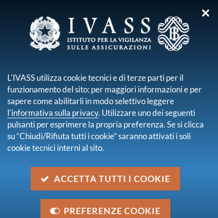
✕
sei qui:
Home
Pubblicazioni e statistiche
Relazione Annuale
Relazione sull'attività svolta dall'Istituto nell'anno 2021
L'IVASS utilizza cookie tecnici e di terze parti per il
funzionamento del sito: per maggiori informazioni e per
Relazione sull'attività svolta
sapere come abilitarli in modo selettivo leggere
dall'Istituto nell'anno 2021
l'informativa sulla privacy
. Utilizzare uno dei seguenti
pulsanti per esprimere la propria preferenza. Se si clicca
su “Chiudi/Rifiuta tutti i cookie” saranno attivati i soli
descrizione
cookie tecnici interni al sito.
La Relazione annuale sull'attività svolta dall'IVASS nel
2021 è stata presentata dal Presidente Luigi Federico
ACCETTA TUTTI I COOKIE
Signorini il 28 giugno 2022 a Roma.
data
PREFERENZE COOKIE
28 giugno 2022