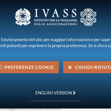
E E INTERMEDIARI
r il funzionamento del sito: per maggiori informazioni e per sape
enti pulsanti per esprimere la propria preferenza. Se si clicca su 
iamo
Normativa
Pubblicazioni e statistiche
 finanziaria
Rapporto 2024 Rischi da catastrofi naturali e di sosteni
PREFERENZE COOKIE
CHIUDI/RIFIUT
strofi naturali e di
 annuale
ENGLISH VERSION
itoraggio dei rischi da catastrofi