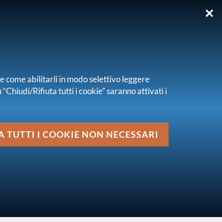
✕
EN
re come abilitarli in modo selettivo leggere
“Chiudi/Rifiuta tutti i cookie” saranno attivati i
Media
bilità: monitoraggio annuale
A TUTTI I COOKIE NON NECESSARI
vai al livello superiore
STABILITÀ FINANZIARIA