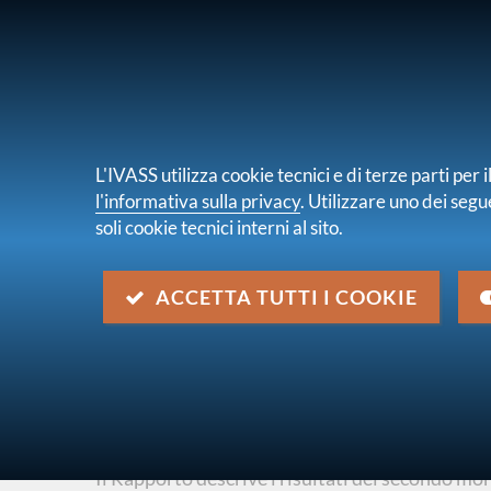
PER I CONSUMATORI
PER IMPRES
L'IVASS utilizza cookie tecnici e di terze parti pe
l'informativa sulla privacy
. Utilizzare uno dei segu
soli cookie tecnici interni al sito.
Chi s
sei qui:
Home
Pubblicazioni e statistiche
Stabilità
ACCETTA TUTTI I COOKIE
Rapporto 2024 Rischi da cata
sostenibilità: monitoraggio
descrizione
Il Rapporto descrive i risultati del secondo mon