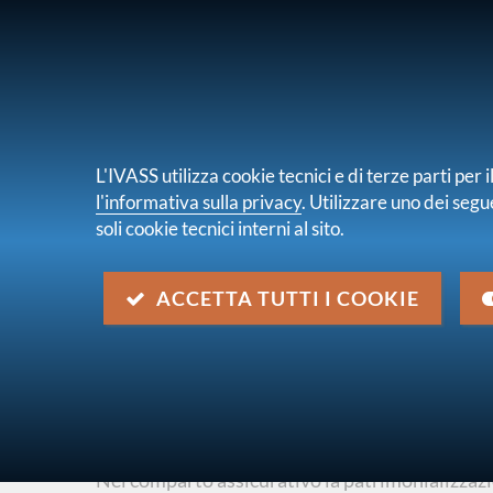
PER I CONSUMATORI
PER IMPRES
L'IVASS utilizza cookie tecnici e di terze parti pe
l'informativa sulla privacy
. Utilizzare uno dei segu
soli cookie tecnici interni al sito.
Chi s
sei qui:
Home
Pubblicazioni e statistiche
Stabilità
ACCETTA TUTTI I COOKIE
Rapporto sulla Stabilità Fin
d'Italia N.2 - novembre 2024
descrizione
Nel comparto assicurativo la patrimonializzazi