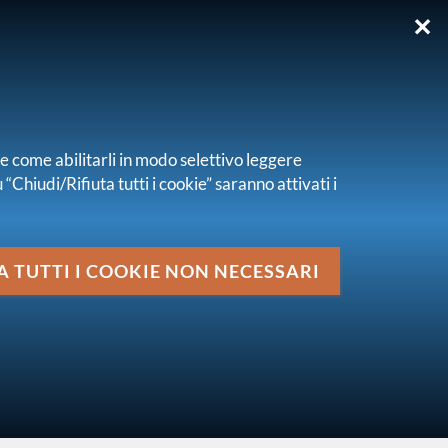
✕
EN
re come abilitarli in modo selettivo leggere
“Chiudi/Rifiuta tutti i cookie” saranno attivati i
Media
N.2 - novembre 2024
A TUTTI I COOKIE NON NECESSARI
vai al livello superiore
STABILITÀ FINANZIARIA