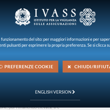
E E INTERMEDIARI
r il funzionamento del sito: per maggiori informazioni e per sape
enti pulsanti per esprimere la propria preferenza. Se si clicca su 
iamo
Normativa
Pubblicazioni e statistiche
 finanziaria
Rapporto sulla Stabilità Finanziaria di Banca d'Italia 
PREFERENZE COOKIE
CHIUDI/RIFIUT
anziaria di Banca
ENGLISH VERSION
one, pur rimanendo elevata, si è