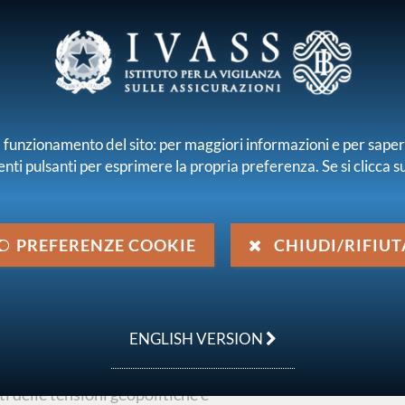
E E INTERMEDIARI
r il funzionamento del sito: per maggiori informazioni e per sape
enti pulsanti per esprimere la propria preferenza. Se si clicca su 
iamo
Normativa
Pubblicazioni e statistiche
 finanziaria
Tavolo rischi - incontro con Consulenti e Agenzie di Rati
PREFERENZE COOKIE
CHIUDI/RIFIUT
n Consulenti e Agenzie
ENGLISH VERSION
ti delle tensioni geopolitiche e