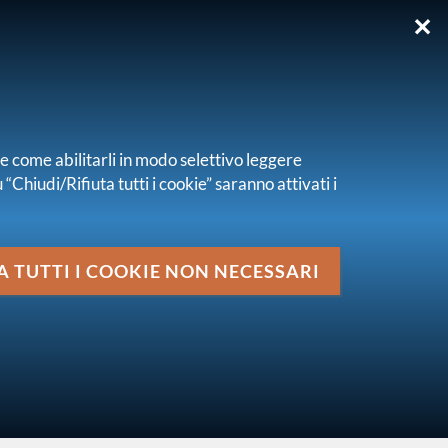
✕
EN
re come abilitarli in modo selettivo leggere
“Chiudi/Rifiuta tutti i cookie” saranno attivati i
Media
ng - X edizione
A TUTTI I COOKIE NON NECESSARI
vai al livello superiore
STABILITÀ FINANZIARIA