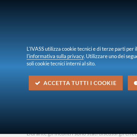
PER I CONSUMATORI
PER IMPRES
L'IVASS utilizza cookie tecnici e di terze parti pe
l'informativa sulla privacy
. Utilizzare uno dei segu
soli cookie tecnici interni al sito.
Chi s
sei qui:
Home
Pubblicazioni e statistiche
Stabilità
ACCETTA TUTTI I COOKIE
Tavolo rischi - incontro co
di Rating - X edizione
descrizione
Durante gli incontri sono stati discussi gli effet