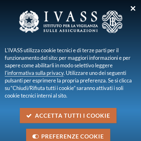
✕
sei qui:
Home
Pubblicazioni e statistiche
Stabilità finanziaria
Comitato per le politiche macroprudenziali
L'IVASS utilizza cookie tecnici e di terze parti per il
funzionamento del sito: per maggiori informazioni e per
COMITATO PER LE
sapere come abilitarli in modo selettivo leggere
POLITICHE
l'informativa sulla privacy
. Utilizzare uno dei seguenti
pulsanti per esprimere la propria preferenza. Se si clicca
MACROPRUDENZIALI
su “Chiudi/Rifiuta tutti i cookie” saranno attivati i soli
cookie tecnici interni al sito.
Con il
D.lgs. n. 207 del 7 dicembre 2023
è stato
ACCETTA TUTTI I COOKIE
istituito il
Comitato per le politiche macroprudenziali
.
Il decreto dà attuazione a una
raccomandazione
del
Comitato europeo per il rischio sistemico (European
PREFERENZE COOKIE