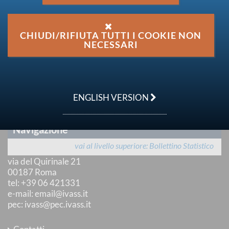
Ultimo aggiornamento
13 marzo 2020
Condividi su:
CHIUDI/RIFIUTA TUTTI I COOKIE NON
NECESSARI
TESTO DELLA PUBBLICAZIONE
ENGLISH VERSION
ALTRI DOCUMENTI
Navigazione
IVASS
vai al livello superiore
Bollettino Statistico
Istituto per la Vigilanza sulle Assicurazioni
via del Quirinale 21
00187 Roma
tel
: +39 06 421331
e-mail
:
email@ivass.it
pec
:
ivass@pec.ivass.it