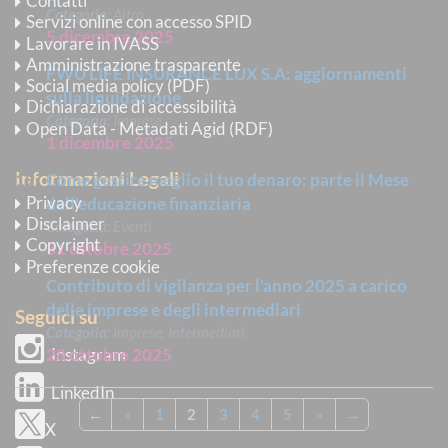
Contatti
Categoria:
Altro
Servizi online con accesso SPID
5 dicembre 2025
Lavorare in IVASS
Amministrazione trasparente
FWU LIFE INSURANCE LUX S.A: aggiornamenti
Social media policy (PDF)
sulla liquidazione
Dichiarazione di accessibilità
Categoria:
Imprese
Open Data - Metadati Agid (RDF)
1 dicembre 2025
Informazioni Legali
Come gestire meglio il tuo denaro: parte il Mese
Privacy
dell'educazione finanziaria
Disclaimer
Categoria:
Eventi
Copyright
31 ottobre 2025
Preferenze cookie
Contributo di vigilanza per l'anno 2025 a carico
delle imprese e degli intermediari
Seguici su
Categoria:
Imprese, Intermediari
Instagram
28 ottobre 2025
LinkedIn
←
«
1
2
3
4
5
»
→
X