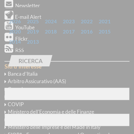
Newsletter
ARCHIVIO
E-mail Alert
2026
2025
2024
2023
2022
2021
YouTube
2020
2019
2018
2017
2016
2015
Flickr
2014
2013
RSS
RICERCA
Siti d'interesse
Banca d’Italia
Trova avvisi
Arbitro Assicurativo (AAS)
con
tutte
le parole
Consob
AGCM
COVIP
con
almeno una
delle parole
Ministero dell'Economia e delle Finanze
Comitato per l'Educazione Finanziaria
Ministero delle Imprese e del Made in Italy