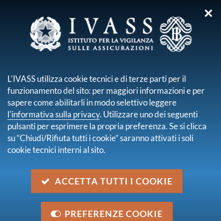
✕
sei qui:
Home
Media
Avvisi
Avvisi
L'IVASS utilizza cookie tecnici e di terze parti per il
pagina 2 di 31
funzionamento del sito: per maggiori informazioni e per
Modifiche nel Direttorio Integrato
sapere come abilitarli in modo selettivo leggere
Categoria:
Altro
l'informativa sulla privacy
. Utilizzare uno dei seguenti
30 gennaio 2026
pulsanti per esprimere la propria preferenza. Se si clicca
su “Chiudi/Rifiuta tutti i cookie” saranno attivati i soli
Tavolo Banca d'Italia, Consob e Ivass
cookie tecnici interni al sito.
sull'applicazione degli standard IAS/IFRS:
trattamento dell'imposta di bollo sulle polizze
vita
ACCETTA TUTTI I COOKIE
Categoria:
Imprese, Altro
30 gennaio 2026
PREFERENZE COOKIE
Al via l'Arbitro Assicurativo