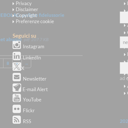
Privacy
sen
Disclaimer
LAG: polizze fideiussorie
Copyright
Preferenze cookie
dov
Seguici su
net abusivi
pdf
207.7 KB
Instagram
con
LinkedIn
8
»
→
X
ad 
Newsletter
E-mail Alert
YouTube
Flickr
AR
20
RSS