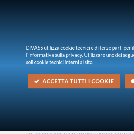
PER I CONSUMATORI
PER IMPRES
L'IVASS utilizza cookie tecnici e di terze parti pe
l'informativa sulla privacy
. Utilizzare uno dei segu
soli cookie tecnici interni al sito.
Chi s
sei qui:
Home
Media
Comunicati stampa
ACCETTA TUTTI I COOKIE
Comunicati stampa
pagina 6 di 104
ALLIED RE CORPORATION LTD - commercializ
intestata ad un'impresa non assicurativa
pd
1 dicembre 2025