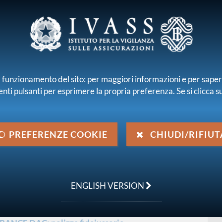
E E INTERMEDIARI
r il funzionamento del sito: per maggiori informazioni e per sape
enti pulsanti per esprimere la propria preferenza. Se si clicca su 
iamo
Normativa
Pubblicazioni e statistiche
PREFERENZE COOKIE
CHIUDI/RIFIUT
zazione di polizza fideiussoria
ENGLISH VERSION
f
199.5 KB