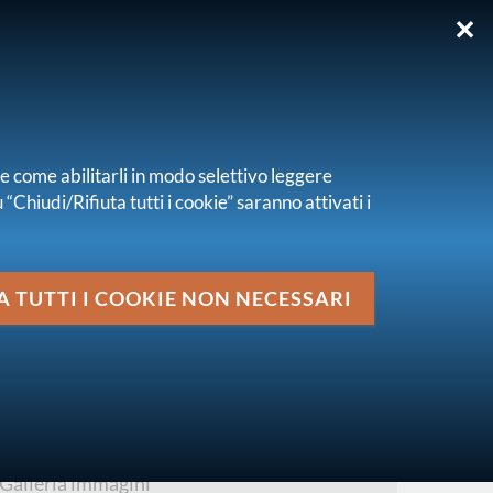
✕
EN
re come abilitarli in modo selettivo leggere
“Chiudi/Rifiuta tutti i cookie” saranno attivati i
Media
A TUTTI I COOKIE NON NECESSARI
vai al livello superiore
MEDIA
Comunicati stampa
Notizie EIOPA
Galleria immagini