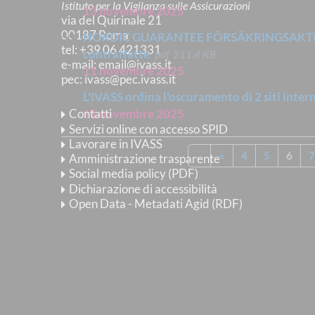
Istituto per la Vigilanza sulle Assicurazioni
13 novembre 2025
via del Quirinale 21
00187 Roma
NORDIC GUARANTEE FÖRSÄKRINGSAKTIEBO
tel
: +39 06 421331
contraffatte
pdf
211.4 KB
e-mail
:
email@ivass.it
11 novembre 2025
pec
:
ivass@pec.ivass.it
L'IVASS ordina l'oscuramento di 2 siti inter
11 novembre 2025
Contatti
Servizi online con accesso SPID
Lavorare in IVASS
←
«
4
5
6
7
Amministrazione trasparente
Social media policy (PDF)
Dichiarazione di accessibilità
Open Data - Metadati Agid (RDF)