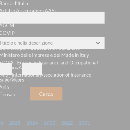
Banca d’Italia
za
le parole
Arbitro Assicurativo (AAS)
Consob
AGCM
e
si trovano le parole
COVIP
Ministero dell'Economia e delle Finanze
Comitato per l'Educazione Finanziaria
Ministero delle Imprese e del Made in Italy
 anno pubblicazione
compreso tra
EIOPA - European Insurance and Occupational
Pensions Authority
—
IAIS - International Association of Insurance
es.
2016
Supervisors
Ania
Cerca
Consap
CHIVIO
26
2025
2024
2023
2022
2021