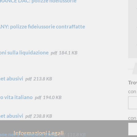
CE DAC: polizze fideiussorie
olizze fideiussorie contraffatte
i sulla liquidazione
pdf
184.1 KB
net abusivi
pdf
213.8 KB
Tro
co
vo vita italiano
pdf
194.0 KB
net abusivi
pdf
238.8 KB
co
Informazioni Legali
S
ione nel 1° semestre 2025
pdf
111.8 KB