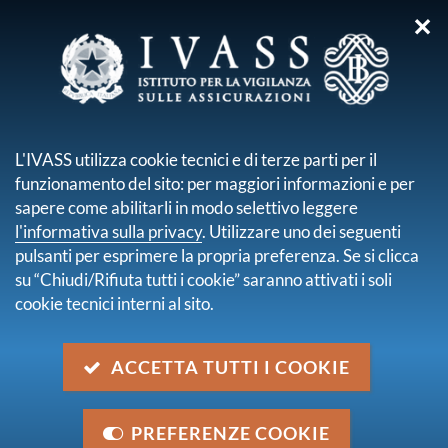
✕
sei qui:
Home
Media
Comunicati stampa
Comunicati stampa
L'IVASS utilizza cookie tecnici e di terze parti per il
pagina 91 di 104
funzionamento del sito: per maggiori informazioni e per
Integrazione comunicato stampa del 12/05/2015
sapere come abilitarli in modo selettivo leggere
- sito internet non conforme alla disciplina
l'informativa sulla privacy
. Utilizzare uno dei seguenti
sull'intermediazione
pdf
236.1 KB
pulsanti per esprimere la propria preferenza. Se si clicca
5 agosto 2015
su “Chiudi/Rifiuta tutti i cookie” saranno attivati i soli
cookie tecnici interni al sito.
L'IVASS avvia la gestione dell'Archivio Integrato
Antifrode (AIA)
pdf
96.9 KB
30 luglio 2015
ACCETTA TUTTI I COOKIE
ALPHA INSURANCE A/S, segnalata l'emissione di
polizze contraffatte
pdf
190.7 KB
PREFERENZE COOKIE
28 luglio 2015