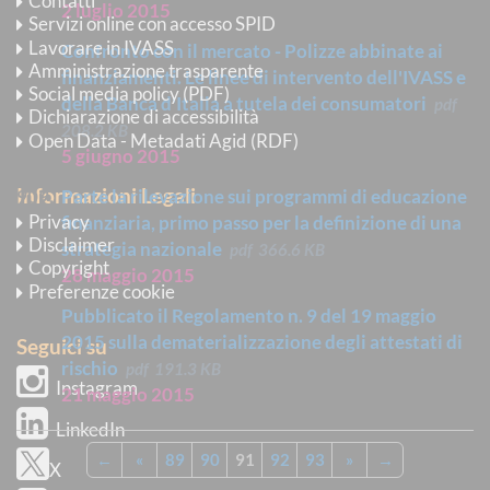
Contatti
2 luglio 2015
Servizi online con accesso SPID
Lavorare in IVASS
Confronto con il mercato - Polizze abbinate ai
Amministrazione trasparente
finanziamenti. Le linee di intervento dell'IVASS e
Social media policy (PDF)
della Banca d'Italia a tutela dei consumatori
pdf
Dichiarazione di accessibilità
208.2 KB
Open Data - Metadati Agid (RDF)
5 giugno 2015
Informazioni Legali
Parte la rilevazione sui programmi di educazione
Privacy
finanziaria, primo passo per la definizione di una
Disclaimer
strategia nazionale
pdf
366.6 KB
Copyright
28 maggio 2015
Preferenze cookie
Pubblicato il Regolamento n. 9 del 19 maggio
2015 sulla dematerializzazione degli attestati di
Seguici su
rischio
pdf
191.3 KB
Instagram
21 maggio 2015
LinkedIn
←
«
89
90
91
92
93
»
→
X