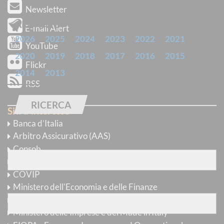
Newsletter
ARCHIVIO
E-mail Alert
2026
2025
2024
2023
2022
2021
YouTube
2020
2019
2018
2017
2016
2015
Flickr
2014
2013
RSS
RICERCA
Siti d'interesse
Banca d’Italia
Trova comunicati
Arbitro Assicurativo (AAS)
con
tutte
le parole
Consob
AGCM
COVIP
con
almeno una
delle parole
Ministero dell'Economia e delle Finanze
Comitato per l'Educazione Finanziaria
Ministero delle Imprese e del Made in Italy