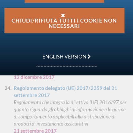
2017
Regolamento sulla cooperazione tra autorità nazionali
responsabili dell'esecuzione della normativa che tutela i
CHIUDI/RIFIUTA TUTTI I COOKIE NON
consumatori
NECESSARI
12 dicembre 2017
Regolamento (UE) 2017/2402 del 12 dicembre
2017
Regolamento che stabilisce il quadro generale per la
ENGLISH VERSION
cartolarizzazione e instaura un quadro specifico per
cartolarizzazioni semplici, trasparenti e standardizzate
12 dicembre 2017
Regolamento delegato (UE) 2017/2359 del 21
settembre 2017
Regolamento che integra la direttiva (UE) 2016/97 per
quanto riguarda gli obblighi di informazione e le norme
di comportamento applicabili alla distribuzione di
prodotti di investimento assicurativi
21 settembre 2017