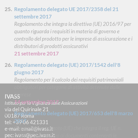
Regolamento delegato UE 2017/2358 del 21
settembre 2017
Regolamento che integra la direttiva (UE) 2016/97 per
quanto riguarda i requisiti in materia di governo e
controllo del prodotto per le imprese di assicurazione e i
distributori di prodotti assicurativi
21 settembre 2017
Regolamento delegato (UE) 2017/1542 dell'8
giugno 2017
Regolamento per il calcolo dei requisiti patrimoniali
obbligatori per categorie di attività detenute dalle
imprese
IVASS
14 settembre 2017
Istituto per la Vigilanza sulle Assicurazioni
via del Quirinale 21
Regolamento delegato (UE) 2017/653 dell'8 marzo
00187 Roma
2017
tel
: +39 06 421331
Regolamento delegato (UE) che integra il reg. UE n.
e-mail
:
email@ivass.it
pec
:
ivass@pec.ivass.it
1286/2014, relativo ai documenti contenenti le