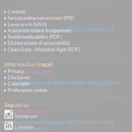
informazioni chiave per i prodotti "PRIIPs" - Testo
Contatti
coordinato al 1° gennaio 2023
Servizi online con accesso SPID
12 aprile 2017
Lavorare in IVASS
Regolamento delegato (UE) 2017/309 del 23
Amministrazione trasparente
Social media policy (PDF)
febbraio 2017
Dichiarazione di accessibilità
Regolamento delegato (UE) 2017/309 concernente il
Open Data - Metadati Agid (RDF)
calcolo delle riserve tecniche e fondi propri di base per
segnalazioni con date di riferimento dal 31/12/2016 al
Informazioni Legali
30/03/2017
Privacy
23 febbraio 2017
Disclaimer
Regolamento UE 2016/1904 del 14 luglio 2016
Copyright
Preferenze cookie
Regolamento che integra il regolamento (UE) n.
1286/2014 del Parlamento europeo e del Consiglio per
quanto riguarda l'intervento sui prodotti
Seguici su
14 luglio 2016
Instagram
Regolamento delegato (UE) 2016/467 del 30
LinkedIn
settembre 2015