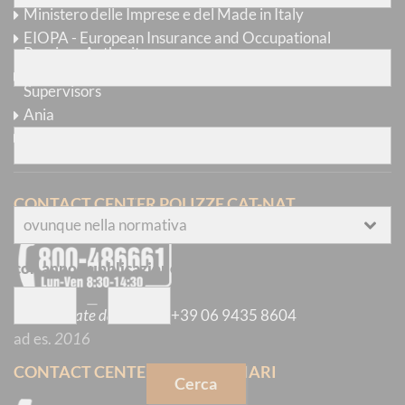
Ministero delle Imprese e del Made in Italy
con
almeno una
delle parole
EIOPA - European Insurance and Occupational
Pensions Authority
IAIS - International Association of Insurance
Supervisors
senza
le parole
Ania
Consap
dove
si trovano le parole
CONTACT CENTER POLIZZE CAT-NAT
con anno pubblicazione
compreso tra
—
per chiamate dall'estero
:
+39 06 9435 8604
ad es.
2016
CONTACT CENTER INTERMEDIARI
Cerca