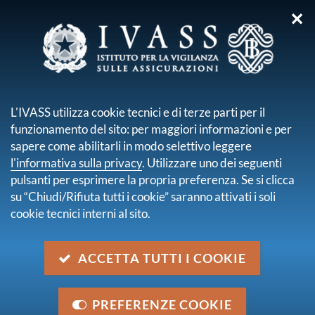
✕
sei qui:
Home
Normativa
Normativa dell'Unione Europea
Regolamenti europei
L'IVASS utilizza cookie tecnici e di terze parti per il
funzionamento del sito: per maggiori informazioni e per
Regolamenti europei
sapere come abilitarli in modo selettivo leggere
pagina 3 di 4
l'informativa sulla privacy
. Utilizzare uno dei seguenti
Regolamento delegato UE 2018/541 del 20
pulsanti per esprimere la propria preferenza. Se si clicca
dicembre 2017
su “Chiudi/Rifiuta tutti i cookie” saranno attivati i soli
Regolamento recante modifica del regolamento
cookie tecnici interni al sito.
delegato (UE) 2017/2358 e del regolamento delegato
(UE) 2017/2359 per quanto riguarda le loro date di
ACCETTA TUTTI I COOKIE
applicazione
20 dicembre 2017
Regolamento (UE) 2017/2394 del 12 dicembre
PREFERENZE COOKIE