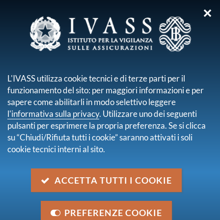
✕
sei qui:
Home
Normativa
Normativa dell'Unione Europea
Regolamenti europei
L'IVASS utilizza cookie tecnici e di terze parti per il
Regolamento delegato (UE) 2016/467 del 30 settembre 2015
funzionamento del sito: per maggiori informazioni e per
sapere come abilitarli in modo selettivo leggere
Regolamento delegato (UE)
l'informativa sulla privacy
. Utilizzare uno dei seguenti
2016/467 del 30 settembre 2015
pulsanti per esprimere la propria preferenza. Se si clicca
su “Chiudi/Rifiuta tutti i cookie” saranno attivati i soli
cookie tecnici interni al sito.
Descrizione
Regolamento delegato (UE) 2016/467 che modifica gli
ACCETTA TUTTI I COOKIE
Atti delegati della Commissione europea
Categoria
PREFERENZE COOKIE
Normativa UE - Regolamenti Europei