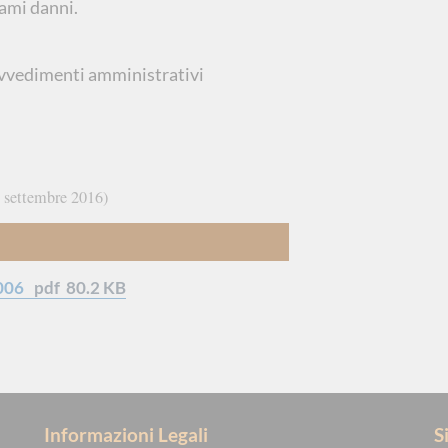
 rami danni.
vvedimenti amministrativi
 settembre 2016
006
pdf
80.2 KB
Informazioni Legali
S