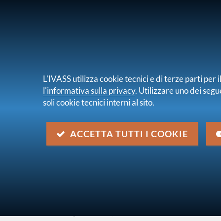
PER I CONSUMATORI
PER IMPRES
L'IVASS utilizza cookie tecnici e di terze parti pe
l'informativa sulla privacy
. Utilizzare uno dei segu
soli cookie tecnici interni al sito.
Chi s
sei qui:
Home
Normativa
Normativa secondaria
ACCETTA TUTTI I COOKIE
Provvedimento ISVAP n. 2470
Descrizione
Autorizzazione di Chiara Assicurazioni Compag
Società per Azioni, in breve Chiara Assicurazioni