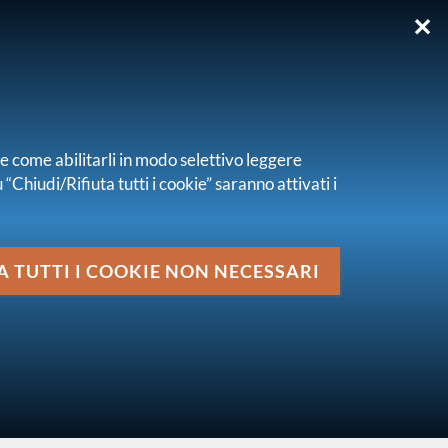
✕
EN
re come abilitarli in modo selettivo leggere
“Chiudi/Rifiuta tutti i cookie” saranno attivati i
Media
 ISVAP n. 2470 del 26 ottobre 2006
A TUTTI I COOKIE NON NECESSARI
vai al livello superiore
PROVVEDIMENTI AMMINISTRATIVI