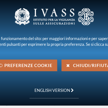
E E INTERMEDIARI
r il funzionamento del sito: per maggiori informazioni e per sape
enti pulsanti per esprimere la propria preferenza. Se si clicca su 
iamo
Normativa
Pubblicazioni e statistiche
 emanata da IVASS
Provvedimenti amministrativi
Provvedimento
PREFERENZE COOKIE
CHIUDI/RIFIUT
 del 26 ottobre 2006
ENGLISH VERSION
nia di Assicurazioni sui Danni
 s.p.a., con sede in Desio (MI),