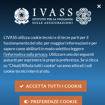
✕
sei qui:
Home
Normativa
Normativa secondaria emanata da IVASS
L'IVASS utilizza cookie tecnici e di terze parti per il
Provvedimenti amministrativi
funzionamento del sito: per maggiori informazioni e per
Provvedimento n. 0029903 del 6 febbraio 2023
sapere come abilitarli in modo selettivo leggere
l'informativa sulla privacy
. Utilizzare uno dei seguenti
Provvedimento n. 0029903 del 6
pulsanti per esprimere la propria preferenza. Se si clicca
febbraio 2023
su “Chiudi/Rifiuta tutti i cookie” saranno attivati i soli
cookie tecnici interni al sito.
Descrizione
Sospensione della facoltà dei contraenti di esercitare i
ACCETTA TUTTI I COOKIE
riscatti regolati dai contratti di assicurazione e di
capitalizzazione stipulati con Eurovita S.p.A.
PREFERENZE COOKIE