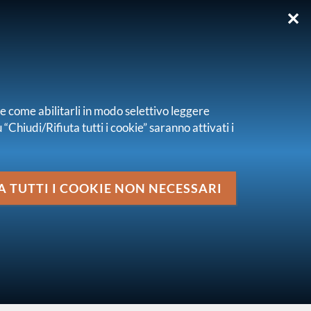
✕
EN
re come abilitarli in modo selettivo leggere
“Chiudi/Rifiuta tutti i cookie” saranno attivati i
Media
 n. 0011103 del 20 gennaio 2026
A TUTTI I COOKIE NON NECESSARI
vai al livello superiore
PROVVEDIMENTI AMMINISTRATIVI