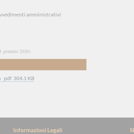
vvedimenti amministrativi
1 gennaio 2026
6
pdf
304.1 KB
Informazioni Legali
S