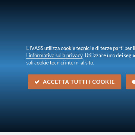
PER I CONSUMATORI
PER IMPRES
L'IVASS utilizza cookie tecnici e di terze parti pe
l'informativa sulla privacy
. Utilizzare uno dei segu
soli cookie tecnici interni al sito.
Chi s
sei qui:
Home
Normativa
Normativa secondaria
ACCETTA TUTTI I COOKIE
Provvedimento n. 0011103 d
Descrizione
Autorizzazione alla fusione per incorporazione
S.p.A.