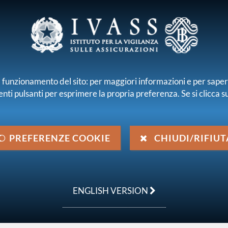
E E INTERMEDIARI
r il funzionamento del sito: per maggiori informazioni e per sape
enti pulsanti per esprimere la propria preferenza. Se si clicca su 
iamo
Normativa
Pubblicazioni e statistiche
 emanata da IVASS
Provvedimenti amministrativi
Provvedimento
PREFERENZE COOKIE
CHIUDI/RIFIUT
el 20 gennaio 2026
ENGLISH VERSION
 di Vera Vita S.p.A. in Banco BPM Vita