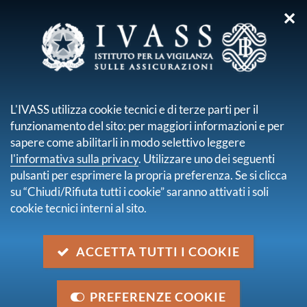
✕
sei qui:
Home
Normativa
Normativa secondaria emanata da IVASS
L'IVASS utilizza cookie tecnici e di terze parti per il
Circolari fino al 2005
Circolare 570 D del 23 nvembre 2005
funzionamento del sito: per maggiori informazioni e per
sapere come abilitarli in modo selettivo leggere
Circolare 570 D del 23 nvembre
l'informativa sulla privacy
. Utilizzare uno dei seguenti
2005
pulsanti per esprimere la propria preferenza. Se si clicca
su “Chiudi/Rifiuta tutti i cookie” saranno attivati i soli
cookie tecnici interni al sito.
Descrizione
Anagrafe titoli censiti dall'Ufficio Italiano dei Cambi.
ACCETTA TUTTI I COOKIE
Categoria
Normativa secondaria emanata da IVASS - Circolari
PREFERENZE COOKIE
dispositive