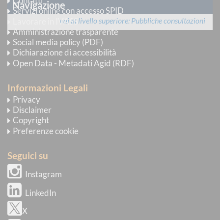
Contatti
Navigazione
Servizi online con accesso SPID
vai al livello superiore
Pubbliche consultazioni
Lavorare in IVASS
Amministrazione trasparente
Social media policy (PDF)
Dichiarazione di accessibilità
Open Data - Metadati Agid (RDF)
Informazioni Legali
Privacy
Disclaimer
Copyright
Preferenze cookie
Seguici su
Instagram
LinkedIn
X