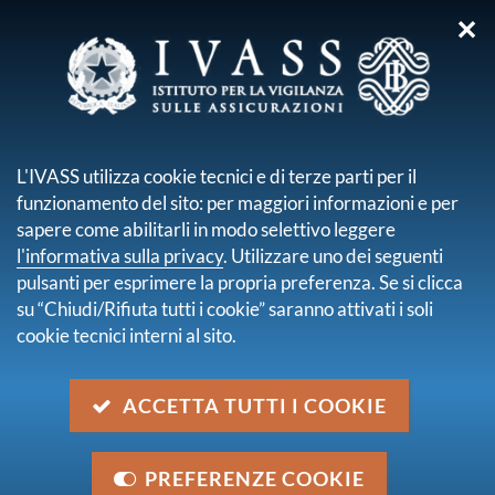
✕
sei qui:
Home
Normativa
Normativa secondaria emanata da IVASS
L'IVASS utilizza cookie tecnici e di terze parti per il
Pubbliche consultazioni
funzionamento del sito: per maggiori informazioni e per
Consultazione n. 6/2023 - Regolamento per la trasmissione
sapere come abilitarli in modo selettivo leggere
digitalizzata delle informazioni anagrafiche
l'informativa sulla privacy
. Utilizzare uno dei seguenti
pulsanti per esprimere la propria preferenza. Se si clicca
Consultazione n. 6/2023 -
su “Chiudi/Rifiuta tutti i cookie” saranno attivati i soli
Regolamento per la
cookie tecnici interni al sito.
trasmissione digitalizzata delle
informazioni anagrafiche
ACCETTA TUTTI I COOKIE
Descrizione
PREFERENZE COOKIE