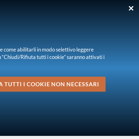
✕
EN
re come abilitarli in modo selettivo leggere
“Chiudi/Rifiuta tutti i cookie” saranno attivati i
Media
A TUTTI I COOKIE NON NECESSARI
i 1-2 CAP
vai al livello superiore
PUBBLICHE CONSULTAZIONI