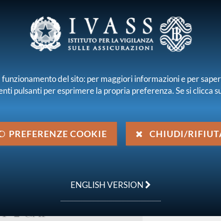
E E INTERMEDIARI
r il funzionamento del sito: per maggiori informazioni e per sape
enti pulsanti per esprimere la propria preferenza. Se si clicca su 
iamo
Normativa
Pubblicazioni e statistiche
PREFERENZE COOKIE
CHIUDI/RIFIUT
 da IVASS
Pubbliche consultazioni
 assicurativi linked (prodotti collegati a investimenti), art. 41 comm
Regolamento IVASS su
ENGLISH VERSION
(prodotti collegati a
 1-2 CAP