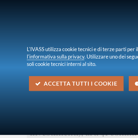
PER I CONSUMATORI
PER IMPRES
L'IVASS utilizza cookie tecnici e di terze parti pe
l'informativa sulla privacy
. Utilizzare uno dei segu
soli cookie tecnici interni al sito.
Chi s
sei qui:
ACCETTA TUTTI I COOKIE
Home
Normativa
Normativa secondaria emanata
Consultazione n. 3/2022 - Regolamento IVASS su contratti
Consultazione n. 3/2022 - 
contratti assicurativi linked 
investimenti), art. 41 commi