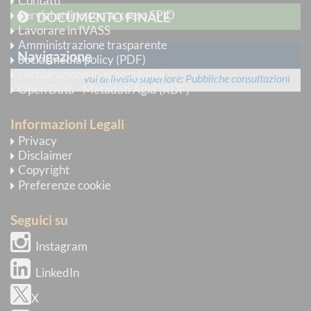
Contatti
Servizi online con accesso SPID
DOCUMENTO FINALE
Lavorare in IVASS
Amministrazione trasparente
Navigazione
Social media policy (PDF)
Dichiarazione di accessibilità
vai al livello superiore
Pubbliche consultazioni
Open Data - Metadati Agid (RDF)
Informazioni Legali
Privacy
Disclaimer
Copyright
Preferenze cookie
Seguici su
Instagram
LinkedIn
X