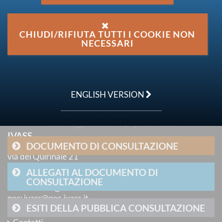
e intermediari alle nuove previsioni in materia di
Arbitro Assicurativo
CHIUDI/RIFIUTA TUTTI I COOKIE NON
Categoria
NECESSARI
Normativa secondaria emanata da IVASS -
Consultazioni concluse
data
ENGLISH VERSION
04 dicembre 2025
Ultimo aggiornamento
20 gennaio 2026
IVASS
DOCUMENTO DI CONSULTAZIONE
Istituto per la Vigilanza sulle Assicurazioni
via del Quirinale 21
00187 Roma
ALLEGATI AL DOCUMENTO DI
tel
: +39 06 421331
CONSULTAZIONE
e-mail
:
email@ivass.it
pec
:
ivass@pec.ivass.it
ESITI DELLA PUBBLICA CONSULTAZIONE