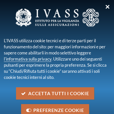
✕
sei qui:
Home
Normativa
Normativa secondaria emanata da IVASS
L'IVASS utilizza cookie tecnici e di terze parti per il
Pubbliche consultazioni
funzionamento del sito: per maggiori informazioni e per
sapere come abilitarli in modo selettivo leggere
Consultazione n. 3/2025 -
l'informativa sulla privacy
. Utilizzare uno dei seguenti
Informativa sull'Arbitro
pulsanti per esprimere la propria preferenza. Se si clicca
su “Chiudi/Rifiuta tutti i cookie” saranno attivati i soli
Assicurativo
cookie tecnici interni al sito.
Descrizione
ACCETTA TUTTI I COOKIE
Provvedimento recante modifiche e integrazioni ai
Regolamenti IVASS nn. 40 e 41 del 2 agosto 2018 al
fine di adeguare gli obblighi di informativa di imprese
PREFERENZE COOKIE