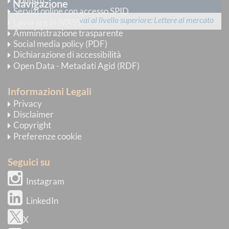
Contatti
Navigazione
Servizi online con accesso SPID
vai al livello superiore
Lettere al mercato
Lavorare in IVASS
Amministrazione trasparente
Social media policy (PDF)
Dichiarazione di accessibilità
Open Data - Metadati Agid (RDF)
Informazioni Legali
Privacy
Disclaimer
Copyright
Preferenze cookie
Seguici su
Instagram
LinkedIn
X