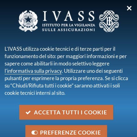
✕
sei qui:
Home
Normativa
Normativa secondaria emanata da IVASS
L'IVASS utilizza cookie tecnici e di terze parti per il
Lettere al mercato
Lettera al mercato del 19 maggio 2015
funzionamento del sito: per maggiori informazioni e per
sapere come abilitarli in modo selettivo leggere
Lettera al mercato del 19
l'informativa sulla privacy
. Utilizzare uno dei seguenti
maggio 2015
pulsanti per esprimere la propria preferenza. Se si clicca
su “Chiudi/Rifiuta tutti i cookie” saranno attivati i soli
cookie tecnici interni al sito.
Descrizione
Indagine su polizze r.c. auto gratuite offerte con
ACCETTA TUTTI I COOKIE
l'acquisto di autovetture. Indicazioni alle imprese
Categoria
PREFERENZE COOKIE
Normativa secondaria emanata da IVASS - Lettere al