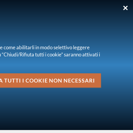
✕
EN
re come abilitarli in modo selettivo leggere
“Chiudi/Rifiuta tutti i cookie” saranno attivati i
Media
2 novembre 2023
A TUTTI I COOKIE NON NECESSARI
vai al livello superiore
LETTERE AL MERCATO