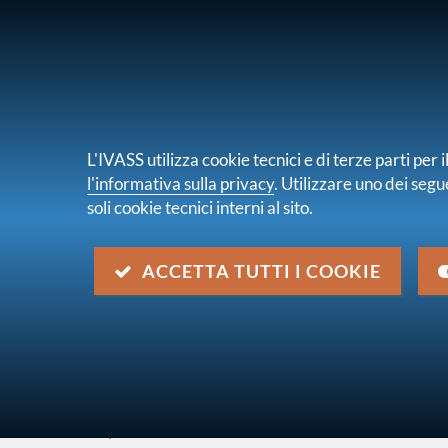
PER I CONSUMATORI
PER IMPRES
L'IVASS utilizza cookie tecnici e di terze parti pe
l'informativa sulla privacy
. Utilizzare uno dei segu
soli cookie tecnici interni al sito.
Chi s
sei qui:
Home
Normativa
Normativa secondaria
ACCETTA TUTTI I COOKIE
Lettera al mercato del 22 n
Descrizione
Polizze dormienti - Indicazioni per l'accesso al
Popolazione Residente tramite la Piattaforma