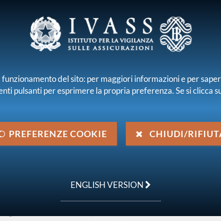
E E INTERMEDIARI
r il funzionamento del sito: per maggiori informazioni e per sape
enti pulsanti per esprimere la propria preferenza. Se si clicca su 
iamo
Normativa
Pubblicazioni e statistiche
 emanata da IVASS
Lettere al mercato
Lettera al mercato del 2
PREFERENZE COOKIE
CHIUDI/RIFIUT
ovembre 2023
ENGLISH VERSION
l'Anagrafe Nazionale della
 Digitale Nazionale Dati (PDND)