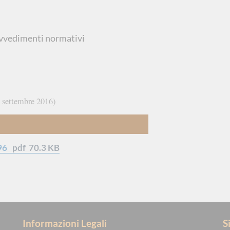
vvedimenti normativi
 settembre 2016
96
pdf
70.3 KB
Informazioni Legali
S