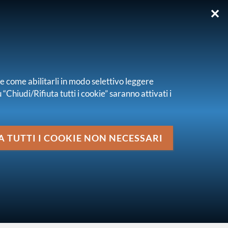
✕
EN
re come abilitarli in modo selettivo leggere
“Chiudi/Rifiuta tutti i cookie” saranno attivati i
Media
P n. 394 del 2 ottobre 1996
A TUTTI I COOKIE NON NECESSARI
vai al livello superiore
PROVVEDIMENTI NORMATIVI