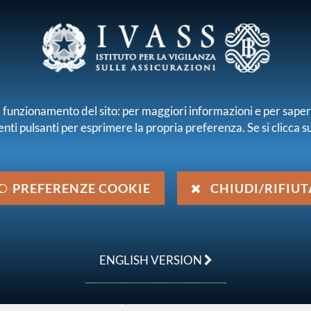
E E INTERMEDIARI
r il funzionamento del sito: per maggiori informazioni e per sape
enti pulsanti per esprimere la propria preferenza. Se si clicca su 
iamo
Normativa
Pubblicazioni e statistiche
 emanata da IVASS
Provvedimenti normativi
Provvedimento ISVA
PREFERENZE COOKIE
CHIUDI/RIFIUT
del 2 ottobre 1996
ENGLISH VERSION
nute a provvedere alla liquidazione
e vittime della strada nel prossimo