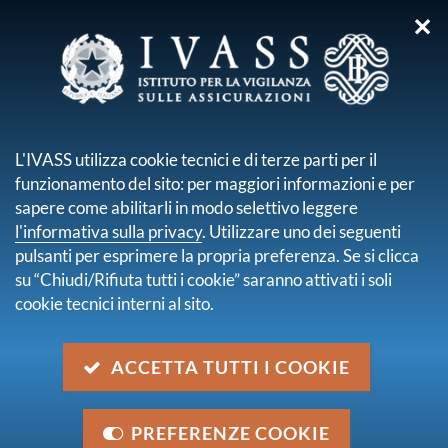
✕
sei qui:
Home
Normativa
Normativa secondaria emanata da IVASS
L'IVASS utilizza cookie tecnici e di terze parti per il
Provvedimenti normativi
funzionamento del sito: per maggiori informazioni e per
Provvedimento ISVAP n. 2796 del 16 aprile 2010
sapere come abilitarli in modo selettivo leggere
l'informativa sulla privacy
. Utilizzare uno dei seguenti
Provvedimento ISVAP n. 2796
pulsanti per esprimere la propria preferenza. Se si clicca
del 16 aprile 2010
su “Chiudi/Rifiuta tutti i cookie” saranno attivati i soli
cookie tecnici interni al sito.
Descrizione
Modifiche ed integrazioni al regolamento n. 27 del 14
ACCETTA TUTTI I COOKIE
ottobre 2008, concernente la tenuta dei registri
assicurativi di cui all'articolo 101 del decreto
PREFERENZE COOKIE
legislativo 7 settembre 2005, n. 209 - Codice delle