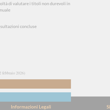
ltà di valutare i titoli non durevoli in
nnuale
sultazioni concluse
2 febbraio 2026
Informazioni Legali
S