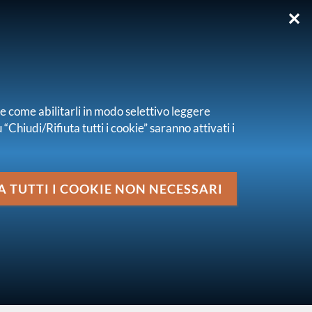
✕
EN
re come abilitarli in modo selettivo leggere
“Chiudi/Rifiuta tutti i cookie” saranno attivati i
Media
6 - Valutazione dei titoli non durevoli in bilancio
A TUTTI I COOKIE NON NECESSARI
vai al livello superiore
PUBBLICHE CONSULTAZIONI