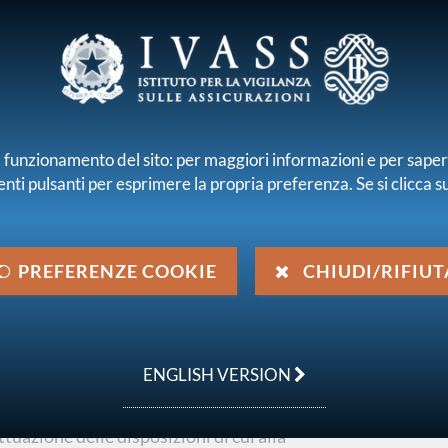
E E INTERMEDIARI
r il funzionamento del sito: per maggiori informazioni e per sape
enti pulsanti per esprimere la propria preferenza. Se si clicca su 
iamo
Normativa
Pubblicazioni e statistiche
 emanata da IVASS
Pubbliche consultazioni
Consultazione n. 1/202
PREFERENZE COOKIE
CHIUDI/RIFIUT
utazione dei titoli
ENGLISH VERSION
azione delle disposizioni di cui alla