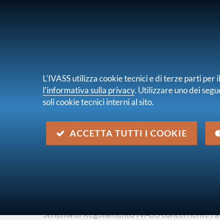
PER I CONSUMATORI
PER IMPRES
L'IVASS utilizza cookie tecnici e di terze parti pe
l'informativa sulla privacy
. Utilizzare uno dei segu
soli cookie tecnici interni al sito.
Chi s
sei qui:
Home
Normativa
Normativa secondaria
ACCETTA TUTTI I COOKIE
Consultazione n. 1/2026 - Val
non durevoli in bilancio
Descrizione
Schema di Regolamento IVASS concernente l'attu