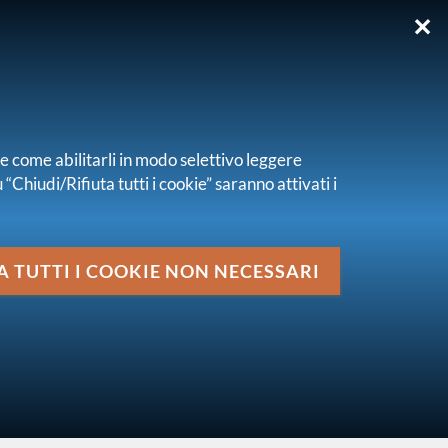
✕
EN
re come abilitarli in modo selettivo leggere
“Chiudi/Rifiuta tutti i cookie” saranno attivati i
Media
7 novembre 2020
A TUTTI I COOKIE NON NECESSARI
vai al livello superiore
REGOLAMENTI