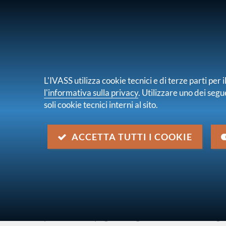
PER I CONSUMATORI
PER IMPRES
L'IVASS utilizza cookie tecnici e di terze parti pe
l'informativa sulla privacy
. Utilizzare uno dei segu
soli cookie tecnici interni al sito.
Chi s
sei qui:
Home
Normativa
Normativa secondaria
ACCETTA TUTTI I COOKIE
Regolamento n. 46 IVASS de
Descrizione
Regolamento IVASS concernente le disposizioni
politica di impegno e degli elementi di strategi